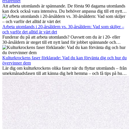
erfarenhet
Att arbeta utomlands är spännande. De första 90 dagarna utomlands
kan dock också vara intensiva. Du behöver anpassa dig till ett nytt
jobb, bygga ett socialt nätverk, förstå kulturen och hantera
hemlängtan. Denna expat-guide visar hur du kan utnyttja dina första
månader utomlands på bästa sätt, så att du blir framgångsrik i arbetet
Arbeta utomlands i 20-årsåldern vs. 30-årsåldern: Vad som skiljer –
och utvecklas personligt. Om du följer dessa tips blir det lättare att
och varför det alltid är värt det
arbeta utomlands och du kan njuta av din utlandserfarenhet från
Funderar du på att arbeta utomlands? Oavsett om du är i 20- eller
början.
30-årsåldern är steget till ett nytt land för jobbet spännande och
ibland utmanande. Många undrar om åldern spelar någon roll.
Sanningen är: internationell erfarenhet är alltid värdefull. Den kan
driva din karriär framåt, främja personlig utveckling och ge dig
Kulturkrockens faser förklarade: Vad du kan förvänta dig och hur du
värdefulla kulturella insikter som kan förändra ditt liv.
övervinner dem
Lär dig om kulturkrockens olika faser när du flyttar utomlands – från
smekmånadsfasen till att känna dig helt hemma – och få tips på hur
du kan hantera utmaningar och växa som person.