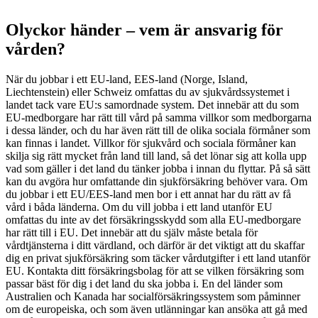
Olyckor händer – vem är ansvarig för
vården?
När du jobbar i ett EU-land, EES-land (Norge, Island,
Liechtenstein) eller Schweiz omfattas du av sjukvårdssystemet i
landet tack vare EU:s samordnade system. Det innebär att du som
EU-medborgare har rätt till vård på samma villkor som medborgarna
i dessa länder, och du har även rätt till de olika sociala förmåner som
kan finnas i landet. Villkor för sjukvård och sociala förmåner kan
skilja sig rätt mycket från land till land, så det lönar sig att kolla upp
vad som gäller i det land du tänker jobba i innan du flyttar. På så sätt
kan du avgöra hur omfattande din sjukförsäkring behöver vara. Om
du jobbar i ett EU/EES-land men bor i ett annat har du rätt av få
vård i båda länderna. Om du vill jobba i ett land utanför EU
omfattas du inte av det försäkringsskydd som alla EU-medborgare
har rätt till i EU. Det innebär att du själv måste betala för
vårdtjänsterna i ditt värdland, och därför är det viktigt att du skaffar
dig en privat sjukförsäkring som täcker vårdutgifter i ett land utanför
EU. Kontakta ditt försäkringsbolag för att se vilken försäkring som
passar bäst för dig i det land du ska jobba i. En del länder som
Australien och Kanada har socialförsäkringssystem som påminner
om de europeiska, och som även utlänningar kan ansöka att gå med