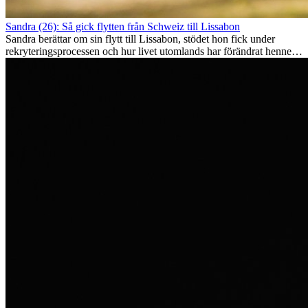
Sandra (26): Så gick flytten från Schweiz till Lissabon
Sandra berättar om sin flytt till Lissabon, stödet hon fick under
rekryteringsprocessen och hur livet utomlands har förändrat henne
som person.