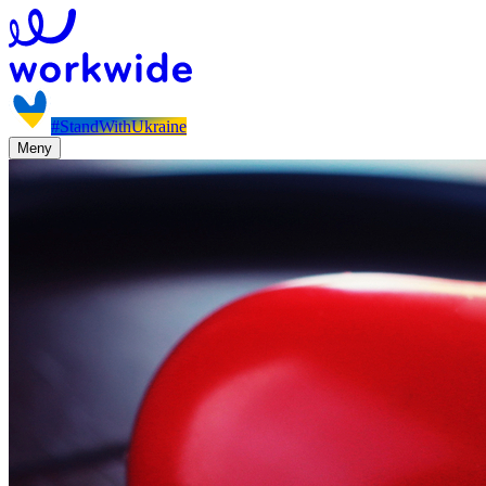
#StandWithUkraine
Meny