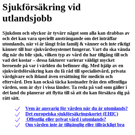
1
Sjukförsäkring vid
of
9
utlandsjobb
Sjukdom och olyckor är tyvärr något som alla kan drabbas av
och det kan vara speciellt ansträngande om det inträffar
utomlands, när vi är långt från familj & vänner och inte riktigt
känner till hur sjukvårdssystemet fungerar. Vart du ska vända
dig när du blir sjuk, vilken typ av vård du har tillgång till och
vad det kostar – dessa faktorer varierar väldigt mycket
beroende på var i världen du befinner dig. Med hjälp av en
sjukvårdsförsäkring kan du få råd till specialistvård, privata
vårdgivare och ibland även ersättning för medicin och
eftervård. Den kan också täcka kostnader från den offentliga
vården, som är dyr i vissa länder. Ta reda på vad som gäller i
det land du planerar att flytta till så att du kan försäkra dig på
rätt sätt.
Vem är ansvarig för vården när du är utomlands?
Det europeiska sjukförsäkringskortet (EHIC)
Offentlig eller privat vård i utomlands?
Om vården inte är tillgänglig eller tillräckligt bra