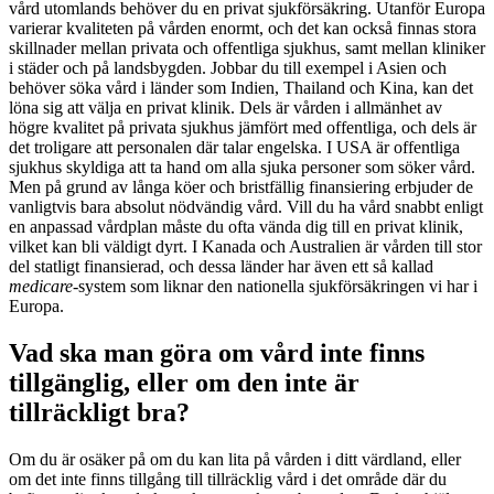
vård utomlands behöver du en privat sjukförsäkring. Utanför Europa
varierar kvaliteten på vården enormt, och det kan också finnas stora
skillnader mellan privata och offentliga sjukhus, samt mellan kliniker
i städer och på landsbygden. Jobbar du till exempel i Asien och
behöver söka vård i länder som Indien, Thailand och Kina, kan det
löna sig att välja en privat klinik. Dels är vården i allmänhet av
högre kvalitet på privata sjukhus jämfört med offentliga, och dels är
det troligare att personalen där talar engelska. I USA är offentliga
sjukhus skyldiga att ta hand om alla sjuka personer som söker vård.
Men på grund av långa köer och bristfällig finansiering erbjuder de
vanligtvis bara absolut nödvändig vård. Vill du ha vård snabbt enligt
en anpassad vårdplan måste du ofta vända dig till en privat klinik,
vilket kan bli väldigt dyrt. I Kanada och Australien är vården till stor
del statligt finansierad, och dessa länder har även ett så kallad
medicare
-system som liknar den nationella sjukförsäkringen vi har i
Europa.
Vad ska man göra om vård inte finns
tillgänglig, eller om den inte är
tillräckligt bra?
Om du är osäker på om du kan lita på vården i ditt värdland, eller
om det inte finns tillgång till tillräcklig vård i det område där du