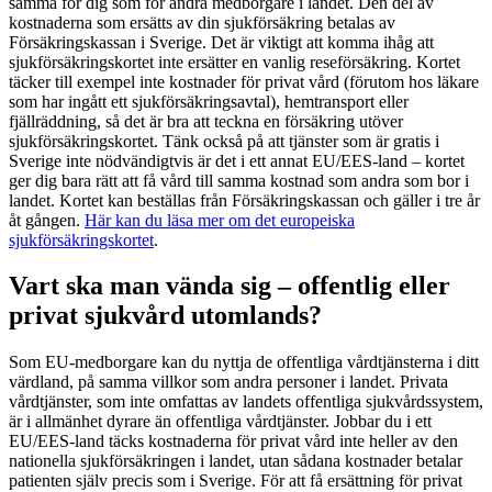
samma för dig som för andra medborgare i landet. Den del av
kostnaderna som ersätts av din sjukförsäkring betalas av
Försäkringskassan i Sverige. Det är viktigt att komma ihåg att
sjukförsäkringskortet inte ersätter en vanlig reseförsäkring. Kortet
täcker till exempel inte kostnader för privat vård (förutom hos läkare
som har ingått ett sjukförsäkringsavtal), hemtransport eller
fjällräddning, så det är bra att teckna en försäkring utöver
sjukförsäkringskortet. Tänk också på att tjänster som är gratis i
Sverige inte nödvändigtvis är det i ett annat EU/EES-land – kortet
ger dig bara rätt att få vård till samma kostnad som andra som bor i
landet. Kortet kan beställas från Försäkringskassan och gäller i tre år
åt gången.
Här kan du läsa mer om det europeiska
sjukförsäkringskortet
.
Vart ska man vända sig – offentlig eller
privat sjukvård utomlands?
Som EU-medborgare kan du nyttja de offentliga vårdtjänsterna i ditt
värdland, på samma villkor som andra personer i landet. Privata
vårdtjänster, som inte omfattas av landets offentliga sjukvårdssystem,
är i allmänhet dyrare än offentliga vårdtjänster. Jobbar du i ett
EU/EES-land täcks kostnaderna för privat vård inte heller av den
nationella sjukförsäkringen i landet, utan sådana kostnader betalar
patienten själv precis som i Sverige. För att få ersättning för privat