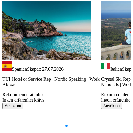
Spanien
Skapat: 27.07.2026
Italien
Skapa
TUI Hotel or Service Rep | Nordic Speaking | Work
Crystal Ski Rep 
Abroad
Nationals | Wor
Rekommenderat jobb
Rekommenderat 
Ingen erfarenhet krävs
Ingen erfarenhet
Ansök nu
Ansök nu
Item