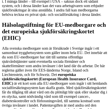
i. I många länder – till exempel i USA – saknas dock ett sådant
system, och i dessa länder kan det vara arbetsgivaren som erbjuder
sjukförsäkringar åt sina anställda. I andra fall kan medborgarna
behöva teckna en privat sjuk- och socialförsäkring i dessa länder.
Hälsolagstiftning för EU-medborgare och
det europeiska sjukförsäkringskortet
(EHIC)
Alla svenska medborgare som är försäkrade i Sverige ingår i ett
samordnat trygghetssystem som gäller inom hela EU. Det innebär att
du som EU-medborgare har rätt till samma offentliga
sjukvårdstjänster samt eventuella sociala förmåner och
skatteförmåner som andra invånare i det land där du arbetar. De här
reglerna gäller även för EES-länderna Norge, Island och
Liechtenstein, och för Schweiz. Det
europeiska
sjukförsäkringskortet (European Health Insurance Card,
EHIC)
är ett kort som alla EU-medborgare som ingår i sitt hemlands
socialförsäkringssystem kan skaffa gratis. Med sjukförsäkringskortet
får du tillgång till akut vård om du plötsligt blir sjuk eller skadar dig i
en olycka, samt nödvändig vård som till exempel cancer-,
diabeteskontroller och förlossningsvård, till samma kostnad som
övriga invånare i landet. Patientavgiften är med andra ord den