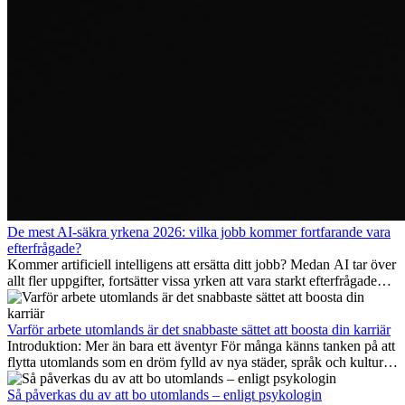
De mest AI-säkra yrkena 2026: vilka jobb kommer fortfarande vara
efterfrågade?
Kommer artificiell intelligens att ersätta ditt jobb? Medan AI tar över
allt fler uppgifter, fortsätter vissa yrken att vara starkt efterfrågade
även 2026. I den här artikeln går vi igenom vilka yrken som anses
vara mest framtidssäkra, vilka kompetenser som kommer att vara
viktiga på lång sikt och varför många av dessa jobb även erbjuder
Varför arbete utomlands är det snabbaste sättet att boosta din karriär
attraktiva karriärmöjligheter utomlands.
Introduktion: Mer än bara ett äventyr För många känns tanken på att
flytta utomlands som en dröm fylld av nya städer, språk och kulturer.
Men bortom äventyrets...
Så påverkas du av att bo utomlands – enligt psykologin