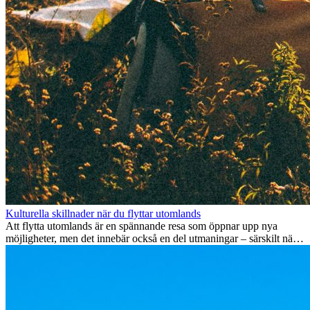
Kulturella skillnader när du flyttar utomlands
Att flytta utomlands är en spännande resa som öppnar upp nya
möjligheter, men det innebär också en del utmaningar – särskilt när
det gäller kulturella skillnader. Oavsett om du flyttar för jobb, studier
eller bara för att testa något nytt, kan det ta tid att anpassa sig till en
ny kultur. Att förstå och omfamna dessa skillnader är nyckeln till en
smidig övergång.