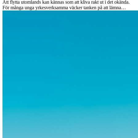
Att flytta utomlands kan kännas som att kliva rakt ut i det okända.
För många unga yrkesverksamma väcker tanken på att lämna
vänner, familj och välkända rutiner ångest. Samtidigt visar forskning
att de flesta rädslor kring internationella flyttar ofta är överdrivna –
och att livet utomlands kan förändra dig på djupet, på både subtila
och omvälvande sätt.