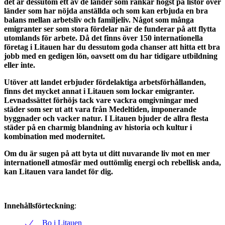
det är dessutom ett av de länder som rankar högst på listor över
länder som har nöjda anställda och som kan erbjuda en bra
balans mellan arbetsliv och familjeliv. Något som många
emigranter ser som stora fördelar när de funderar på att flytta
utomlands för arbete. Då det finns över 150 internationella
företag i Litauen har du dessutom goda chanser att hitta ett bra
jobb med en gedigen lön, oavsett om du har tidigare utbildning
eller inte.
Utöver att landet erbjuder fördelaktiga arbetsförhållanden,
finns det mycket annat i Litauen som lockar emigranter.
Levnadssättet förhöjs tack vare vackra omgivningar med
städer som ser ut att vara från Medeltiden, imponerande
byggnader och vacker natur. I Litauen bjuder de allra flesta
städer på en charmig blandning av historia och kultur i
kombination med modernitet.
Om du är sugen på att byta ut ditt nuvarande liv mot en mer
internationell atmosfär med outtömlig energi och rebellisk anda,
kan Litauen vara landet för dig.
Innehållsförteckning
:
Bo i Litauen