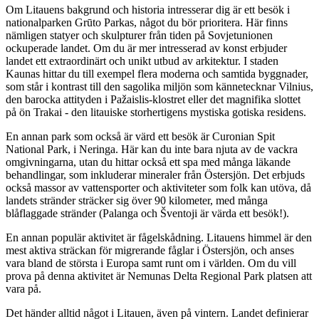
Om Litauens bakgrund och historia intresserar dig är ett besök i
nationalparken Grūto Parkas, något du bör prioritera. Här finns
nämligen statyer och skulpturer från tiden på Sovjetunionen
ockuperade landet. Om du är mer intresserad av konst erbjuder
landet ett extraordinärt och unikt utbud av arkitektur. I staden
Kaunas hittar du till exempel flera moderna och samtida byggnader,
som står i kontrast till den sagolika miljön som kännetecknar Vilnius,
den barocka attityden i Pažaislis-klostret eller det magnifika slottet
på ön Trakai - den litauiske storhertigens mystiska gotiska residens.
En annan park som också är värd ett besök är Curonian Spit
National Park, i Neringa. Här kan du inte bara njuta av de vackra
omgivningarna, utan du hittar också ett spa med många läkande
behandlingar, som inkluderar mineraler från Östersjön. Det erbjuds
också massor av vattensporter och aktiviteter som folk kan utöva, då
landets stränder sträcker sig över 90 kilometer, med många
blåflaggade stränder (Palanga och Šventoji är värda ett besök!).
En annan populär aktivitet är fågelskådning. Litauens himmel är den
mest aktiva sträckan för migrerande fåglar i Östersjön, och anses
vara bland de största i Europa samt runt om i världen. Om du vill
prova på denna aktivitet är Nemunas Delta Regional Park platsen att
vara på.
Det händer alltid något i Litauen, även på vintern. Landet definierar