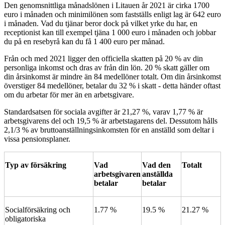
Den genomsnittliga månadslönen i Litauen år 2021 är cirka 1700
euro i månaden och minimilönen som fastställs enligt lag är 642 euro
i månaden. Vad du tjänar beror dock på vilket yrke du har, en
receptionist kan till exempel tjäna 1 000 euro i månaden och jobbar
du på en resebyrå kan du få 1 400 euro per månad.
Från och med 2021 ligger den officiella skatten på 20 % av din
personliga inkomst och dras av från din lön. 20 % skatt gäller om
din årsinkomst är mindre än 84 medellöner totalt. Om din årsinkomst
överstiger 84 medellöner, betalar du 32 % i skatt - detta händer oftast
om du arbetar för mer än en arbetsgivare.
Standardsatsen för sociala avgifter är 21,27 %, varav 1,77 % är
arbetsgivarens del och 19,5 % är arbetstagarens del. Dessutom hålls
2,1/3 % av bruttoanställningsinkomsten för en anställd som deltar i
vissa pensionsplaner.
Typ av försäkring
Vad
Vad den
Totalt
arbetsgivaren
anställda
betalar
betalar
Socialförsäkring och
1.77 %
19.5 %
21.27 %
obligatoriska