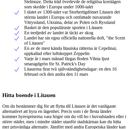
Stelmuze. Detta träd överlevde de religiösa korstågen
som skedde i Europa under 1000-talet
I slutet av 1300-talet var Storhertigdömet Litauen det
största landet i Europa och omfattade nuvarande
Vitryssland, Ukraina, delar av Polen och Ryssland
Basket är den populäraste sporten i Litauen
En tredjedel av landet är täckt av skog
Landet har sin egna officiella nationella doft, "the Scent
of Litauen"
En av de mest kända litauiska rätterna är Cepelinai,
uppkallad efter luftskeppet Zeppelin
Varje år i mars månad färgas floden Vilnia ljust
smaragdgrön för St. Patrick's Day
Litauerna firar två självständighetsdagar: en den 16
februari och den andra den 11 mars
Hitta boende i Litauen
Om du bestämmer dig för att flytta till Litauen är det vanligaste
alternativet att hyra en lägenhet. Precis som i de flesta länder
kommer hyrespriserna vara högre om du vill bo i huvudstaden eller i
större städer, men i mindre städer utanför stadskärnan kan du hitta
mer prisvänliga alternativ. Jämfört med andra Europeiska länder kan