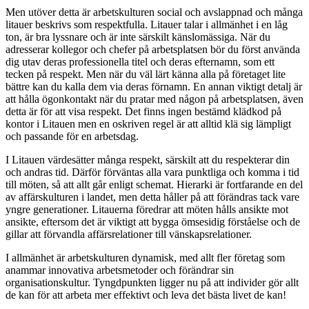
Men utöver detta är arbetskulturen social och avslappnad och många
litauer beskrivs som respektfulla. Litauer talar i allmänhet i en låg
ton, är bra lyssnare och är inte särskilt känslomässiga. När du
adresserar kollegor och chefer på arbetsplatsen bör du först använda
dig utav deras professionella titel och deras efternamn, som ett
tecken på respekt. Men när du väl lärt känna alla på företaget lite
bättre kan du kalla dem via deras förnamn. En annan viktigt detalj är
att hålla ögonkontakt när du pratar med någon på arbetsplatsen, även
detta är för att visa respekt. Det finns ingen bestämd klädkod på
kontor i Litauen men en oskriven regel är att alltid klä sig lämpligt
och passande för en arbetsdag.
I Litauen värdesätter många respekt, särskilt att du respekterar din
och andras tid. Därför förväntas alla vara punktliga och komma i tid
till möten, så att allt går enligt schemat. Hierarki är fortfarande en del
av affärskulturen i landet, men detta håller på att förändras tack vare
yngre generationer. Litauerna föredrar att möten hålls ansikte mot
ansikte, eftersom det är viktigt att bygga ömsesidig förståelse och de
gillar att förvandla affärsrelationer till vänskapsrelationer.
I allmänhet är arbetskulturen dynamisk, med allt fler företag som
anammar innovativa arbetsmetoder och förändrar sin
organisationskultur. Tyngdpunkten ligger nu på att individer gör allt
de kan för att arbeta mer effektivt och leva det bästa livet de kan!