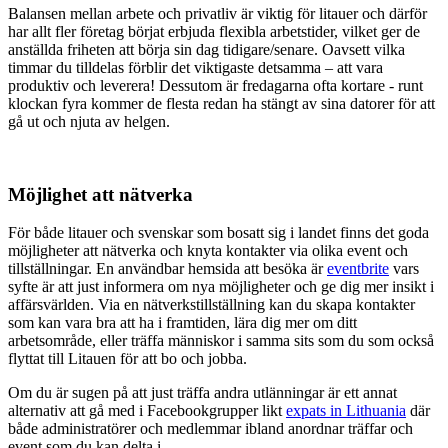
Balansen mellan arbete och privatliv är viktig för litauer och därför
har allt fler företag börjat erbjuda flexibla arbetstider, vilket ger de
anställda friheten att börja sin dag tidigare/senare. Oavsett vilka
timmar du tilldelas förblir det viktigaste detsamma – att vara
produktiv och leverera! Dessutom är fredagarna ofta kortare - runt
klockan fyra kommer de flesta redan ha stängt av sina datorer för att
gå ut och njuta av helgen.
Möjlighet att nätverka
För både litauer och svenskar som bosatt sig i landet finns det goda
möjligheter att nätverka och knyta kontakter via olika event och
tillställningar. En användbar hemsida att besöka är
eventbrite
vars
syfte är att just informera om nya möjligheter och ge dig mer insikt i
affärsvärlden. Via en nätverkstillställning kan du skapa kontakter
som kan vara bra att ha i framtiden, lära dig mer om ditt
arbetsområde, eller träffa människor i samma sits som du som också
flyttat till Litauen för att bo och jobba.
Om du är sugen på att just träffa andra utlänningar är ett annat
alternativ att gå med i Facebookgrupper likt
expats in Lithuania
där
både administratörer och medlemmar ibland anordnar träffar och
event som du kan delta i.