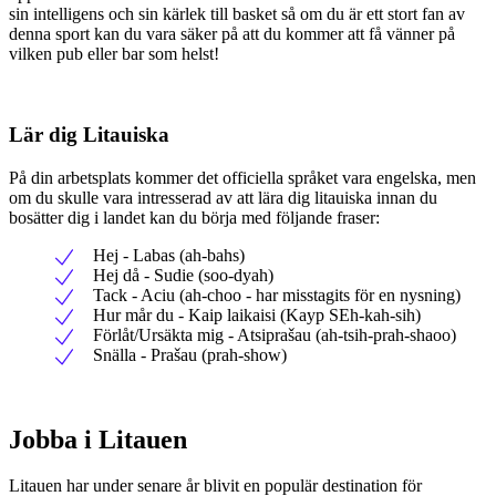
sin intelligens och sin kärlek till basket så om du är ett stort fan av
denna sport kan du vara säker på att du kommer att få vänner på
vilken pub eller bar som helst!
Lär dig Litauiska
På din arbetsplats kommer det officiella språket vara engelska, men
om du skulle vara intresserad av att lära dig litauiska innan du
bosätter dig i landet kan du börja med följande fraser:
Hej - Labas (ah-bahs)
Hej då - Sudie (soo-dyah)
Tack - Aciu (ah-choo - har misstagits för en nysning)
Hur mår du - Kaip laikaisi (Kayp SEh-kah-sih)
Förlåt/Ursäkta mig - Atsiprašau (ah-tsih-prah-shaoo)
Snälla - Prašau (prah-show)
Jobba i Litauen
Litauen har under senare år blivit en populär destination för