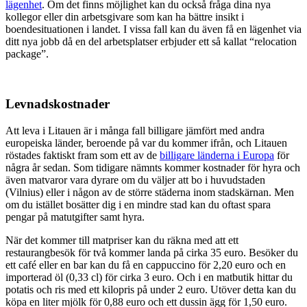
lägenhet
. Om det finns möjlighet kan du också fråga dina nya
kollegor eller din arbetsgivare som kan ha bättre insikt i
boendesituationen i landet. I vissa fall kan du även få en lägenhet via
ditt nya jobb då en del arbetsplatser erbjuder ett så kallat “relocation
package”.
Levnadskostnader
Att leva i Litauen är i många fall billigare jämfört med andra
europeiska länder, beroende på var du kommer ifrån, och Litauen
röstades faktiskt fram som ett av de
billigare länderna i Europa
för
några år sedan. Som tidigare nämnts kommer kostnader för hyra och
även matvaror vara dyrare om du väljer att bo i huvudstaden
(Vilnius) eller i någon av de större städerna inom stadskärnan. Men
om du istället bosätter dig i en mindre stad kan du oftast spara
pengar på matutgifter samt hyra.
När det kommer till matpriser kan du räkna med att ett
restaurangbesök för två kommer landa på cirka 35 euro. Besöker du
ett café eller en bar kan du få en cappuccino för 2,20 euro och en
importerad öl (0,33 cl) för cirka 3 euro. Och i en matbutik hittar du
potatis och ris med ett kilopris på under 2 euro. Utöver detta kan du
köpa en liter mjölk för 0,88 euro och ett dussin ägg för 1,50 euro.