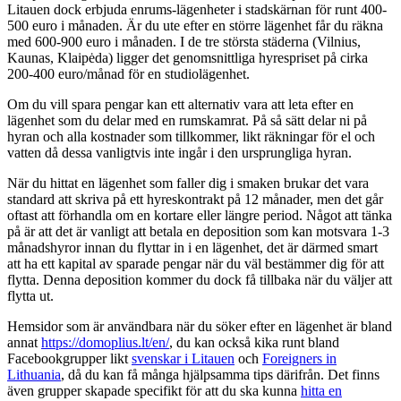
Litauen dock erbjuda enrums-lägenheter i stadskärnan för runt 400-
500 euro i månaden. Är du ute efter en större lägenhet får du räkna
med 600-900 euro i månaden. I de tre största städerna (Vilnius,
Kaunas, Klaipėda) ligger det genomsnittliga hyrespriset på cirka
200-400 euro/månad för en studiolägenhet.
​​Om du vill spara pengar kan ett alternativ vara att leta efter en
lägenhet som du delar med en rumskamrat. På så sätt delar ni på
hyran och alla kostnader som tillkommer, likt räkningar för el och
vatten då dessa vanligtvis inte ingår i den ursprungliga hyran.
När du hittat en lägenhet som faller dig i smaken brukar det vara
standard att skriva på ett hyreskontrakt på 12 månader, men det går
oftast att förhandla om en kortare eller längre period. Något att tänka
på är att det är vanligt att betala en deposition som kan motsvara 1-3
månadshyror innan du flyttar in i en lägenhet, det är därmed smart
att ha ett kapital av sparade pengar när du väl bestämmer dig för att
flytta. Denna deposition kommer du dock få tillbaka när du väljer att
flytta ut.
Hemsidor som är användbara när du söker efter en lägenhet är bland
annat
https://domoplius.lt/en/
, du kan också kika runt bland
Facebookgrupper likt
svenskar i Litauen
och
Foreigners in
Lithuania
, då du kan få många hjälpsamma tips därifrån. Det finns
även grupper skapade specifikt för att du ska kunna
hitta en