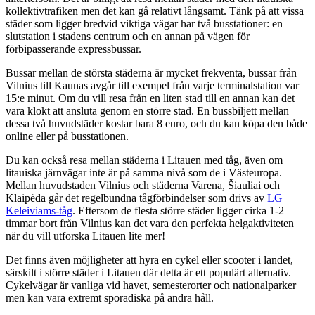
kollektivtrafiken men det kan gå relativt långsamt. Tänk på att vissa
städer som ligger bredvid viktiga vägar har två busstationer: en
slutstation i stadens centrum och en annan på vägen för
förbipasserande expressbussar.
Bussar mellan de största städerna är mycket frekventa, bussar från
Vilnius till Kaunas avgår till exempel från varje terminalstation var
15:e minut. Om du vill resa från en liten stad till en annan kan det
vara klokt att ansluta genom en större stad. En bussbiljett mellan
dessa två huvudstäder kostar bara 8 euro, och du kan köpa den både
online eller på busstationen.
Du kan också resa mellan städerna i Litauen med tåg, även om
litauiska järnvägar inte är på samma nivå som de i Västeuropa.
Mellan huvudstaden Vilnius och städerna Varena, Šiauliai och
Klaipėda går det regelbundna tågförbindelser som drivs av
LG
Keleiviams-tåg
. Eftersom de flesta större städer ligger cirka 1-2
timmar bort från Vilnius kan det vara den perfekta helgaktiviteten
när du vill utforska Litauen lite mer!
Det finns även möjligheter att hyra en cykel eller scooter i landet,
särskilt i större städer i Litauen där detta är ett populärt alternativ.
Cykelvägar är vanliga vid havet, semesterorter och nationalparker
men kan vara extremt sporadiska på andra håll.