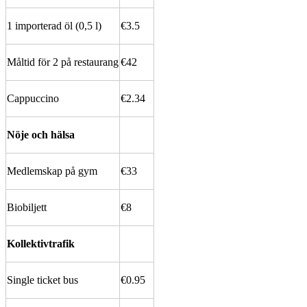
1 importerad öl (0,5 l)
€3.5
Måltid för 2 på restaurang
€42
Cappuccino
€2.34
Nöje och hälsa
Medlemskap på gym
€33
Biobiljett
€8
Kollektivtrafik
Single ticket bus
€0.95