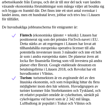
arbetssökande från Europa, och det är till stor del tack vare landets
växande ekonomiska förutsättningar som många väljer att bosätta sig
och bygga en framtid där. Det finns inte ett stort antal svenskar i
landet ännu, men ett hundratal lever, jobbar och trivs bra i Litauen
för tillfället.
De huvudsakliga jobbranscherna för emigranter är:
Fintech
(ekonomiska tjänster + teknik): Litauen har
positionerat sig som det primära FinTech-navet i EU.
Detta stärks av att regeringen i Litauen har lovat att
tillhandahålla europeiska operativa licenser till alla
potentiella investerare inom 3 månader och inte ett helt
år som i andra europeiska stater. De planerar även att
locka fler finansiella företag som vill investera på andra
platser efter Brexit. Google etablerade dessutom en
betalningsfirma i Litauen 2018, och Revolut har ett
huvudkontor i Vilnius.
Turism
: turismsektorn är en avgörande del av den
litauiska ekonomin, och som tvåspråkig hittar du flera
möjligheter inom den här sektorn. Huvudgruppen av
turister kommer från Storbritannien och Tyskland, och
ett relativt populärt område är cykelturism, särskilt på
cykelvägarna vid havet som är 2 342 mil långa.
Luftballong är populärt i Trakai och Vilnius och