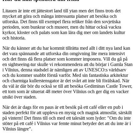
Litauen är inte ett jättestort land till ytan men det finns trots det
mycket att göra och många intressanta platser att besöka och
utforska. Det finns till exempel flera reliker från den sovjetiska
perioden, som bunkrar och museer, men du hittar också vackra
kyrkor, kloster och palats som kan lära dig mer om landets kultur
och historia.
När du känner att du har kommit tillrätta med allt i ditt nya land kan
det vara spännande att utforska din omgivning lite mera intensivt
och det finns då flera platser som kommer imponera. Vill du gå på
en sightseeing-tur skulle vi rekommendera att du börjar i Gamla Stan
i Vilnius, denna stadsdel är nämligen att av UNESCO:s världsarv
och du kommer snabbt förstå varför. Med sin fantastiska arkitektur
och charmiga kullerstensgator är det svårt att inte bli förälskad. När
du väl är där bör du också se till att besöka Gediminas Castle Tower,
ett torn som är situerat 48 meter över Vilnius och ger dig en vacker
utsikt över staden.
När det är dags för en paus är ett besök på ett café eller en pub i
staden perfekt för att uppleva en mysig och magisk atmosfär, särskilt
på vintern! Det finns till och med ett talesätt som lyder: "Om du inte
stöter på ett café i Vilnius var femte minut betyder det att du inte är i
Vilnius längre".