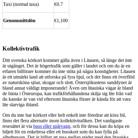
Taxi (normal taxa)
€0.7
Genomsnittslön
€1,100
Kollektivtrafik
Ditt svenska körkort kommer gälla även i Litauen, så länge det inte
är utgånget. Det är högertrafik som gäller i landet och om du är en
erfaren bilförare kommer du inte stöta på några konstigheter. Litauen
är ett utmärkt land att utforska på fyra hjul, och det finns ett överflöd
av natursköna sjöar, skogar och slott. Östersjökustens sanddyner är
bland annat väldigt imponerande! Även om litauiska vägar är bland
de bästa i Östeuropa, kan trafikförhållandena skilja sig lite från vad
du kanske är van vid eftersom litauiska förare är kända för att vara
lite slarviga ibland.
Om du inte har körkort eller helt enkelt inte föredrar att köra bil,
finns det flera alternativ inom kollektivtrafiken. Det vanligaste
resesättet är via
buss eller spårvagn
, och för dessa kan du köpa en
biljett för en enkelresa eller ett busskort som du kan fylla på
allteftersom. Det är billigt att resa mellan städer med den litauiska