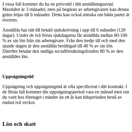
I vissa fall kommer du ha en prövotid i ditt anställningsavtal.
Maxtiden är 3 månader, men på begäran av arbetsgivaren kan denna
gräns höjas till 6 månader. Detta kan också minska om båda parter är
överens.
Anställda har rätt till betald sjukskrivning i upp till 6 månader (120
dagar). Under de två första sjukdagarna får anställda mellan 80-100
% av sin lön från sin arbetsgivare. Från den tredje till och med den
sjunde dagen är den anställda berättigad till 40 % av sin lön.
Därefter betalar den statliga socialförsäkringsfonden 80 % av den
anställdes lön.
Uppsägningstid
Uppsägning och uppsägningstid är ofta specificerat i ditt kontrakt. I
de flesta fall kommer din uppsägningsperiod vara en månad men om
du varit hos företaget i mindre än ett år kan tidsperioden bestå av
endast två veckor.
Lön och skatt