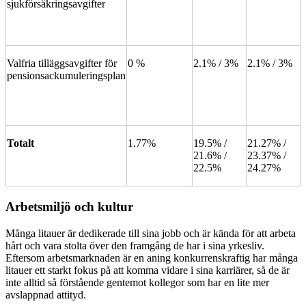
sjukförsäkringsavgifter
Valfria tilläggsavgifter för
0 %
2.1% / 3%
2.1% / 3%
pensionsackumuleringsplan
Totalt
1.77%
19.5% /
21.27% /
21.6% /
23.37% /
22.5%
24.27%
Arbetsmiljö och kultur
Många litauer är dedikerade till sina jobb och är kända för att arbeta
hårt och vara stolta över den framgång de har i sina yrkesliv.
Eftersom arbetsmarknaden är en aning konkurrenskraftig har många
litauer ett starkt fokus på att komma vidare i sina karriärer, så de är
inte alltid så förstående gentemot kollegor som har en lite mer
avslappnad attityd.