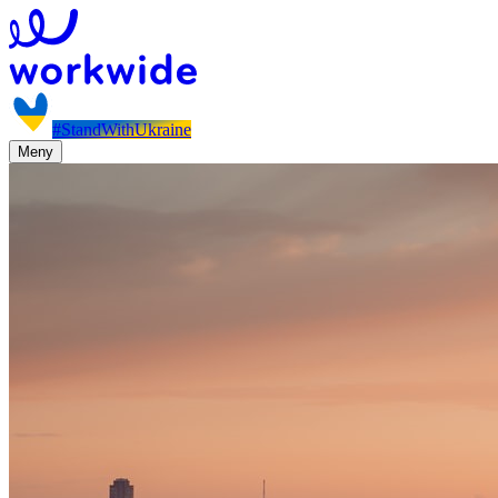
#StandWithUkraine
Meny