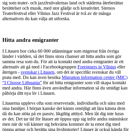
sig som teater- och jazzfestivalernas land och städerna återberättar
berättelser och musik, med stor glädje och kreativitet. Sirenos
Teaterfestival eller Vilnius Jazz Festival är två av de många
alternativen du kan välja att utforska.
Hitta andra emigranter
I Litauen bor cirka 60 000 utlänningar som migrerat från övriga
länder i världen, så det finns stora chanser att hitta andra som gör
samma resa som du. För att ta kontakt med andra emigranter är ett
alternativ att gå med i Facebookgruppen
Foreigners in Vilnius
eller
återigen -
svenskar i Litauen
, om det är specifikt svenskar du vill
prata med. Du kan även besöka
Migration information centre (MIC)
“I Choose Lithuania”
för att hitta emigranter som vill skapa kontakt
med andra. Här finns även användbar information så du smidigt kan
påbörja ditt nya liv i Litauen.
Litauerna upplevs ofta som reserverade, individuella och nära med
sina familjer. I början kanske det känns omöjligt att lära känna dem
då du kan stöta på en passiv, likgiltig attityd. Men låt dig inte luras
av det. Det tar tid för litauer att öppna upp sig inför andra människor
men när de väl känner sig bekväma kommer de ta emot dig med
öppna armar och berätta sina livshistorier! Litauer är också kända för