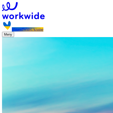
#StandWithUkraine
Meny