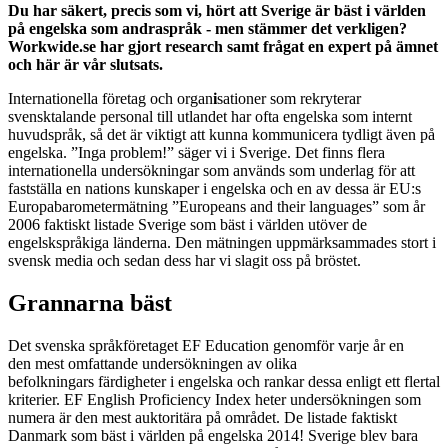
Du har säkert, precis som vi, hört att Sverige är bäst i världen
på engelska som andraspråk - men stämmer det verkligen?
Workwide.se har gjort research samt frågat en expert på ämnet
och här är vår slutsats.
Internationella företag och organ
i
sationer som rekryterar
svensktalande personal till utlandet har ofta engelska som internt
huvudspråk, så det är viktigt att kunna kommunicera tydligt även på
engelska. ”Inga problem!” säger vi i Sverige. Det finns flera
internationella undersökningar som används som underlag för att
fastställa en nations kunskaper i engelska och en av dessa är EU:s
Europabarometermätning ”Europeans and their languages” som år
2006 faktiskt listade Sverige som bäst i världen utöver de
engelskspråkiga länderna. Den mätningen uppmärksammades stort i
svensk media och sedan dess har vi slagit oss på bröstet.
Grannarna bäst
Det svenska språkföretaget EF Education genomför varje år en
den mest omfattande undersökningen av olika
befolkningars färdigheter i engelska och rankar dessa enligt ett flertal
kriterier. EF English Proficiency Index heter undersökningen som
numera är den mest auktoritära på området. De listade faktiskt
Danmark som bäst i världen på engelska 2014! Sverige blev bara