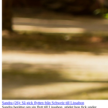
Sandra (26): Så gick flytten från Schweiz till Lissabon
Sandra berättar om sin flytt till Lissabon, stödet hon fick under