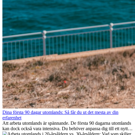
Dina första 90 dagar utomlands: Så får du ut det mesta av din
erfarenhet
Att arbeta utomlands är spännande. De första 90 dagarna utomlands
kan dock också vara intensiva. Du behöver anpassa dig till ett nytt
jobb, bygga ett socialt nätverk, förstå kulturen och hantera