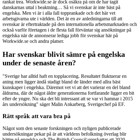
rankat trea. Workwide.se är dock osäkra på om de har tagit
danskarnas uttal i beaktning… Så vi svenskar är inte bäst på
engelska. Men vi är i alla fall topprankade och det här vet
arbetsgivarna ute i världen. Det är en av anledningarna till att
svenskar är eftertraktade på den internationella arbetsmarknaden och
också varför företagen i de flesta fall förväntar sig ansökningar på
engelska när de annonserar lediga jobb för svenskar här på
Workwide.se och andra platser.
Har svenskar blivit sämre på engelska
under de senaste åren?
"Sverige har alltid haft en topplacering. Resultatet fluktuerar en
aning men ligger ändå stadigt bland de länder med allra bäst
kunskaper i engelska. Däremot vet vi att det varierar en del bland
åldrarna, där de något äldre generationerna fortfarande ligger en bit
efter de yngre. Nu ska det bli intressant att se var vi hamnar i 2015
års undersökning" säger Malin Ankarberg, Sverigechef på EF.
Rätt språk att vara bra på
Något som den senaste forskningen och nyligen publicerade
undersökningar pekar på är att världens befolkning överlag blir
bättre på engelska och
The British Council
uppskattar att 2020