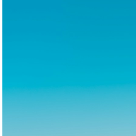
att de flesta rädslor kring internationella flyttar ofta är överdrivna –
och att livet utomlands kan förändra dig på djupet, på både subtila
och omvälvande sätt.