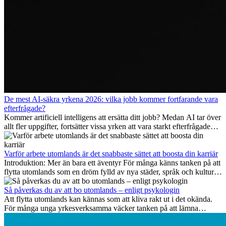
De mest AI-säkra yrkena 2026: vilka jobb kommer fortfarande vara
efterfrågade?
Kommer artificiell intelligens att ersätta ditt jobb? Medan AI tar över
allt fler uppgifter, fortsätter vissa yrken att vara starkt efterfrågade
även 2026. I den här artikeln går vi igenom vilka yrken som anses
vara mest framtidssäkra, vilka kompetenser som kommer att vara
viktiga på lång sikt och varför många av dessa jobb även erbjuder
Varför arbete utomlands är det snabbaste sättet att boosta din karriär
attraktiva karriärmöjligheter utomlands.
Introduktion: Mer än bara ett äventyr För många känns tanken på att
flytta utomlands som en dröm fylld av nya städer, språk och kulturer.
Men bortom äventyrets...
Så påverkas du av att bo utomlands – enligt psykologin
Att flytta utomlands kan kännas som att kliva rakt ut i det okända.
För många unga yrkesverksamma väcker tanken på att lämna
vänner, familj och välkända rutiner ångest. Samtidigt visar forskning