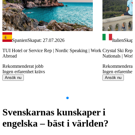
Spanien
Skapat: 27.07.2026
Italien
Skapa
TUI Hotel or Service Rep | Nordic Speaking | Work
Crystal Ski Rep 
Abroad
Nationals | Wor
Rekommenderat jobb
Rekommenderat 
Ingen erfarenhet krävs
Ingen erfarenhet
Ansök nu
Ansök nu
Item
1
Svenskarnas kunskaper i
of
9
engelska – bäst i världen?