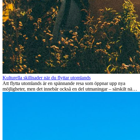
Kulturella skillnader när du flyttar utomlands
Att flytta utomlands är en spännande resa som öppnar upp nya
möjligheter, men det innebär också en del utmaningar – särskilt när
det gäller kulturella skillnader. Oavsett om du flyttar för jobb, studier
eller bara för att testa något nytt, kan det ta tid att anpassa sig till en
ny kultur. Att förstå och omfamna dessa skillnader är nyckeln till en
smidig övergång.