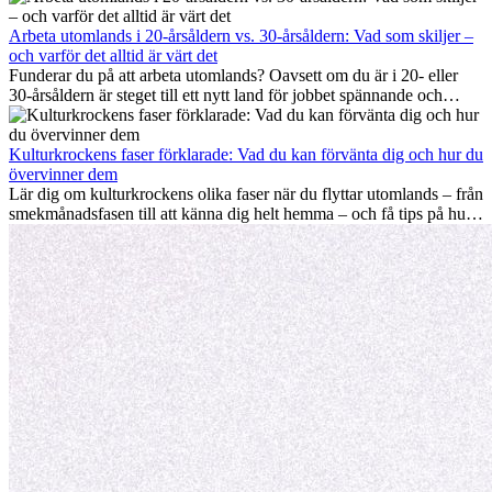
hemlängtan. Denna expat-guide visar hur du kan utnyttja dina första
månader utomlands på bästa sätt, så att du blir framgångsrik i arbetet
Arbeta utomlands i 20-årsåldern vs. 30-årsåldern: Vad som skiljer –
och utvecklas personligt. Om du följer dessa tips blir det lättare att
och varför det alltid är värt det
arbeta utomlands och du kan njuta av din utlandserfarenhet från
Funderar du på att arbeta utomlands? Oavsett om du är i 20- eller
början.
30-årsåldern är steget till ett nytt land för jobbet spännande och
ibland utmanande. Många undrar om åldern spelar någon roll.
Sanningen är: internationell erfarenhet är alltid värdefull. Den kan
driva din karriär framåt, främja personlig utveckling och ge dig
Kulturkrockens faser förklarade: Vad du kan förvänta dig och hur du
värdefulla kulturella insikter som kan förändra ditt liv.
övervinner dem
Lär dig om kulturkrockens olika faser när du flyttar utomlands – från
smekmånadsfasen till att känna dig helt hemma – och få tips på hur
du kan hantera utmaningar och växa som person.