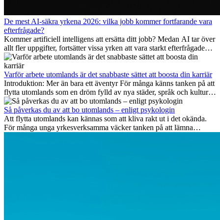
De mest AI-säkra yrkena 2026: vilka jobb kommer fortfarande vara
efterfrågade?
Kommer artificiell intelligens att ersätta ditt jobb? Medan AI tar över
allt fler uppgifter, fortsätter vissa yrken att vara starkt efterfrågade
även 2026. I den här artikeln går vi igenom vilka yrken som anses
vara mest framtidssäkra, vilka kompetenser som kommer att vara
viktiga på lång sikt och varför många av dessa jobb även erbjuder
Varför arbete utomlands är det snabbaste sättet att boosta din karriär
attraktiva karriärmöjligheter utomlands.
Introduktion: Mer än bara ett äventyr För många känns tanken på att
flytta utomlands som en dröm fylld av nya städer, språk och kulturer.
Men bortom äventyrets...
Så påverkas du av att bo utomlands – enligt psykologin
Att flytta utomlands kan kännas som att kliva rakt ut i det okända.
För många unga yrkesverksamma väcker tanken på att lämna
vänner, familj och välkända rutiner ångest. Samtidigt visar forskning
att de flesta rädslor kring internationella flyttar ofta är överdrivna –
och att livet utomlands kan förändra dig på djupet, på både subtila
och omvälvande sätt.