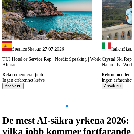
Spanien
Skapat: 27.07.2026
Italien
Skapa
TUI Hotel or Service Rep | Nordic Speaking | Work
Crystal Ski Rep 
Abroad
Nationals | Wor
Rekommenderat jobb
Rekommenderat 
Ingen erfarenhet krävs
Ingen erfarenhet
Ansök nu
Ansök nu
Item
1
De mest AI-säkra yrkena 2026:
of
9
vilka jobb kommer fortfarande