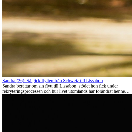
Sandra (26): Så gick flytten från Schweiz till Lissabon
Sandra berättar om sin flytt till Lissabon, stödet hon fick under
rekryteringsprocessen och hur livet utomlands har förändrat henne
som person.