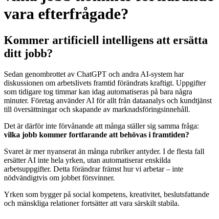
vara efterfrågade?
Kommer artificiell intelligens att ersätta
ditt jobb?
Sedan genombrottet av ChatGPT och andra AI-system har
diskussionen om arbetslivets framtid förändrats kraftigt. Uppgifter
som tidigare tog timmar kan idag automatiseras på bara några
minuter. Företag använder AI för allt från dataanalys och kundtjänst
till översättningar och skapande av marknadsföringsinnehåll.
Det är därför inte förvånande att många ställer sig samma fråga:
vilka jobb kommer fortfarande att behövas i framtiden?
Svaret är mer nyanserat än många rubriker antyder. I de flesta fall
ersätter AI inte hela yrken, utan automatiserar enskilda
arbetsuppgifter. Detta förändrar främst hur vi arbetar – inte
nödvändigtvis om jobbet försvinner.
Yrken som bygger på social kompetens, kreativitet, beslutsfattande
och mänskliga relationer fortsätter att vara särskilt stabila.