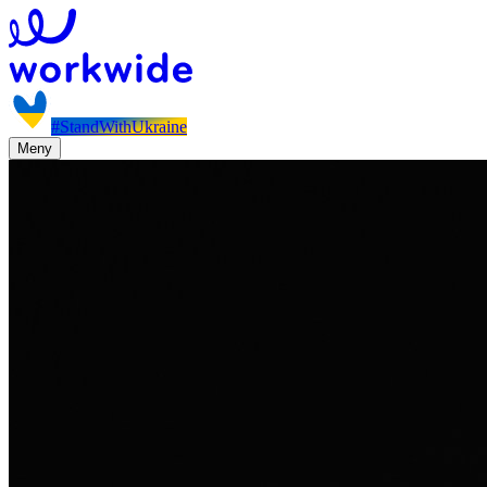
#StandWithUkraine
Meny