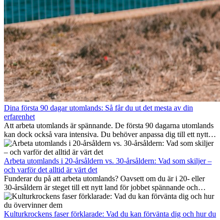
Dina första 90 dagar utomlands: Så får du ut det mesta av din
erfarenhet
Att arbeta utomlands är spännande. De första 90 dagarna utomlands
kan dock också vara intensiva. Du behöver anpassa dig till ett nytt
jobb, bygga ett socialt nätverk, förstå kulturen och hantera
hemlängtan. Denna expat-guide visar hur du kan utnyttja dina första
månader utomlands på bästa sätt, så att du blir framgångsrik i arbetet
Arbeta utomlands i 20-årsåldern vs. 30-årsåldern: Vad som skiljer –
och utvecklas personligt. Om du följer dessa tips blir det lättare att
och varför det alltid är värt det
arbeta utomlands och du kan njuta av din utlandserfarenhet från
Funderar du på att arbeta utomlands? Oavsett om du är i 20- eller
början.
30-årsåldern är steget till ett nytt land för jobbet spännande och
ibland utmanande. Många undrar om åldern spelar någon roll.
Sanningen är: internationell erfarenhet är alltid värdefull. Den kan
driva din karriär framåt, främja personlig utveckling och ge dig
Kulturkrockens faser förklarade: Vad du kan förvänta dig och hur du