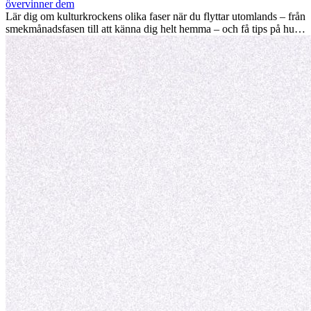
värdefulla kulturella insikter som kan förändra ditt liv.
övervinner dem
Lär dig om kulturkrockens olika faser när du flyttar utomlands – från
smekmånadsfasen till att känna dig helt hemma – och få tips på hur
du kan hantera utmaningar och växa som person.