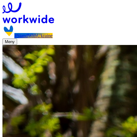
#StandWithUkraine
Meny