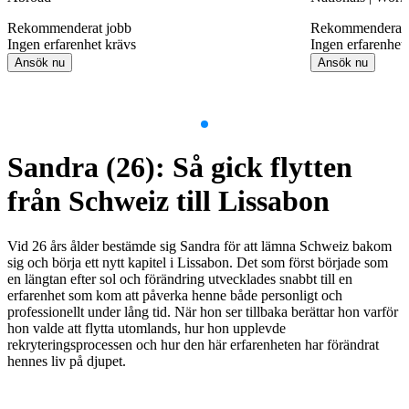
Rekommenderat jobb
Rekommenderat 
Ingen erfarenhet krävs
Ingen erfarenhet
Ansök nu
Ansök nu
Item
1
Sandra (26): Så gick flytten
of
9
från Schweiz till Lissabon
Vid 26 års ålder bestämde sig Sandra för att lämna Schweiz bakom
sig och börja ett nytt kapitel i Lissabon. Det som först började som
en längtan efter sol och förändring utvecklades snabbt till en
erfarenhet som kom att påverka henne både personligt och
professionellt under lång tid. När hon ser tillbaka berättar hon varför
hon valde att flytta utomlands, hur hon upplevde
rekryteringsprocessen och hur den här erfarenheten har förändrat
hennes liv på djupet.