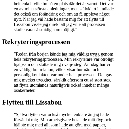
helt enkelt ville bo på en plats där det är varmt. Det var
en av mina största anledningar, men självklart handlade
det också om förändring och om att få uppleva något
nytt. När jag väl hade bestämt mig för att flytta till
Lissabon visste jag direkt att jag ville att processen
skulle vara så smidig som möjligt.”
Rekryteringsprocessen
”Redan från början kände jag mig väldigt trygg genom
hela rekryteringsprocessen. Min rekryterare var otroligt
hjälpsam och stöttade mig i varje steg. Än idag har vi
en väldigt bra relation, vilket visar hur nära och
personlig kontakten var under hela processen. Det gav
mig mycket trygghet, särskilt eftersom ett så stort steg
att flytta utomlands naturligtvis också innebär många
osäkerheter.”
Flytten till Lissabon
”Själva flytten var också mycket enklare än jag hade
förväntat mig. Min arbetsgivare betalade mitt flyg och
hjälpte mig med allt som hade att göra med papper,