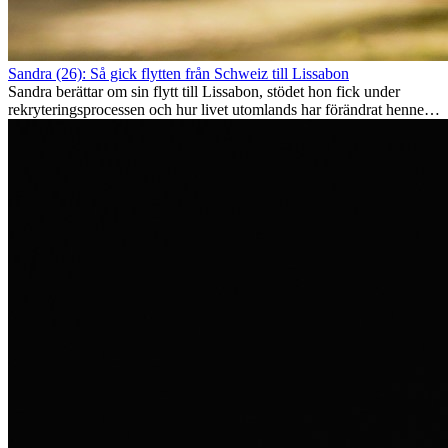
Sandra (26): Så gick flytten från Schweiz till Lissabon
Sandra berättar om sin flytt till Lissabon, stödet hon fick under
rekryteringsprocessen och hur livet utomlands har förändrat henne
som person.