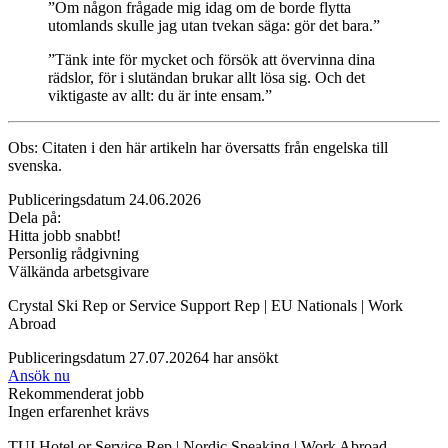
”Om någon frågade mig idag om de borde flytta
utomlands skulle jag utan tvekan säga: gör det bara.”
”Tänk inte för mycket och försök att övervinna dina
rädslor, för i slutändan brukar allt lösa sig. Och det
viktigaste av allt: du är inte ensam.”
Obs: Citaten i den här artikeln har översatts från engelska till
svenska.
Publiceringsdatum 24.06.2026
Dela på:
Hitta jobb snabbt!
Personlig rådgivning
Välkända arbetsgivare
Crystal Ski Rep or Service Support Rep | EU Nationals | Work
Abroad
Publiceringsdatum 27.07.2026
4 har ansökt
Ansök nu
Rekommenderat jobb
Ingen erfarenhet krävs
TUI Hotel or Service Rep | Nordic Speaking | Work Abroad