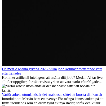
De mest AI-säkra yrkena 2026: vilka jobb kommer fortfarande vara
efterfrågade?
Kommer artificiell intelligens att ersätta ditt jobb? Medan AI tar över
allt fler uppgifter, fortsätter vissa yrken att vara starkt efterfrågade
även 2026. I den här artikeln går vi igenom vilka yrken som anses
vara mest framtidssäkra, vilka kompetenser som kommer att vara
viktiga på lång sikt och varför många av dessa jobb även erbjuder
Varför arbete utomlands är det snabbaste sättet att boosta din karriär
attraktiva karriärmöjligheter utomlands.
Introduktion: Mer än bara ett äventyr För många känns tanken på att
flytta utomlands som en dröm fylld av nya städer, språk och kulturer.