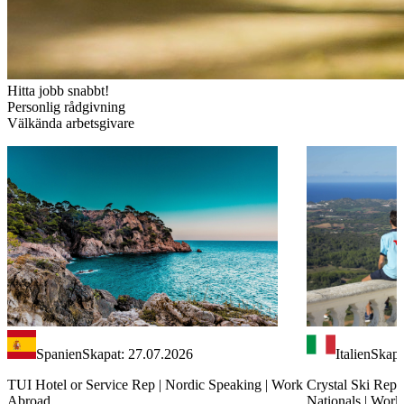
Hitta jobb snabbt!
Personlig rådgivning
Välkända arbetsgivare
Spanien
Skapat: 27.07.2026
Italien
Skapa
TUI Hotel or Service Rep | Nordic Speaking | Work
Crystal Ski Rep 
Abroad
Nationals | Wor