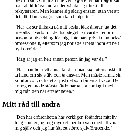
blev till slut. Om man inte vet något eller har frågor kan
man alltid fråga andra eller vända sig direkt till
rekryteraren. Man känner sig aldrig ensam, utan vet att
det alltid finns någon som kan hjälpa till.”
”När jag ser tillbaka på mitt beslut idag ångrar jag det
inte alls. Tvärtom – det här steget har varit en enorm
personlig utveckling för mig. Inte bara privat utan också
professionellt, eftersom jag började arbeta inom ett helt
nytt område.”
”Idag är jag en helt annan person än jag var då.”
”När man bor i ett annat land lär man sig automatiskt att
ta hand om sig själv och ta ansvar. Man måste lämna sin
komfortzon, och det är just det som får en att växa. Det
är nog en av de största lärdomarna jag har tagit med
mig från den här erfarenheten.”
Mitt råd till andra
”Den här erfarenheten har verkligen förändrat mitt liv.
Idag känner jag mig mycket mer bekväm med att vara
mig själv och jag har fått ett större självförtroende.”