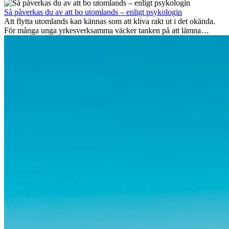
Men bortom äventyrets...
Så påverkas du av att bo utomlands – enligt psykologin
Att flytta utomlands kan kännas som att kliva rakt ut i det okända.
För många unga yrkesverksamma väcker tanken på att lämna
vänner, familj och välkända rutiner ångest. Samtidigt visar forskning
att de flesta rädslor kring internationella flyttar ofta är överdrivna –
och att livet utomlands kan förändra dig på djupet, på både subtila
och omvälvande sätt.