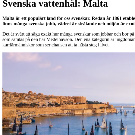
Svenska vattenhål: Malta
of
9
Malta är ett populärt land för oss svenskar. Redan år 1861 etabl
finns många svenska jobb, vädret är strålande och miljön är exot
Det är svårt att säga exakt hur många svenskar som jobbar och bor på M
som samlas på den här Medelhavsön. Den ena kategorin är ungdomar som
karriärmänniskor som ser chansen att ta nästa steg i livet.