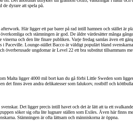
 ön. Det anordnas utflykter till grannön Gozo, vandringar i natur och 
 de dyrare att spela på.
 afterwork. Här ligger ett par barer på rad intill hamnen och stället är
r överkomliga och stämningen är god. De äldre värdesätter många gånger
re vinerna och den lite finare publiken. Varje fredag samlas även ett gä
s i Paceville. Lounge-stället Bacco är väldigt populärt bland svensk
 och överberusade ungdomar är Level 22 ett bra substitut tillsammans me
 om Malta ligger 4000 mil bort kan du gå förbi Little Sweden som ligge
 det finns även andra delikatesser som falukorv, rostbiff och köttbulla
venskar. Det ligger precis intill havet och det är lätt att ta ett svalka
ppen söker sig ofta lite lugnare ställen som Exiles. Även här finns me
enskarna. Stämningen är ofta lättsam och människorna är öppna.