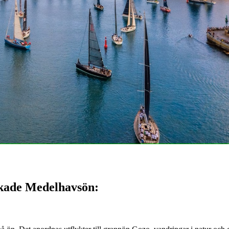
rkade Medelhavsön: