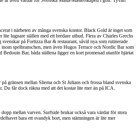
de är även värdar för Svenska Malta-Mästerskapen i golf. Tyvärr
 placerat i närheten av många svenska kontor. Black Gold är inget som
 lite lugnare ställen med ett bredare utbud. Flera av Charles Grechs
ng svenskar på Fortizza Bar & restaurant, såväl nya som rutinerade
arna inom spelbranschen, men även Hugos Terrace och Nordic Bar som
d Bedouin Bar, båda ställena ligger en kort promenad utanför hjärtat
r på gränsen mellan Sliema och St Julians och frossa bland svenska
r. Du får dock räkna med att det kostar lite mer än på ICA.
nde dopp mellan varven. Surfside brukar också vara värdar för stora
delhavet bara ett svandyk bort, men stämningen är lite mer