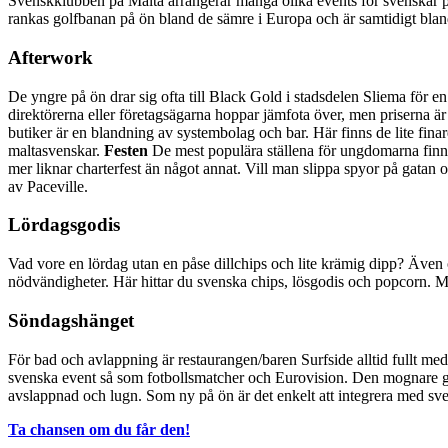
Svenskklubben på Malta arrangerar många olika events för svenskar på
rankas golfbanan på ön bland de sämre i Europa och är samtidigt bland
Afterwork
De yngre på ön drar sig ofta till Black Gold i stadsdelen Sliema för en
direktörerna eller företagsägarna hoppar jämfota över, men priserna ä
butiker är en blandning av systembolag och bar. Här finns de lite fina
maltasvenskar.
Festen
De mest populära ställena för ungdomarna finn
mer liknar charterfest än något annat. Vill man slippa spyor på gatan
av Paceville.
Lördagsgodis
Vad vore en lördag utan en påse dillchips och lite krämig dipp? Även
nödvändigheter. Här hittar du svenska chips, lösgodis och popcorn. Men
Söndagshänget
För bad och avlappning är restaurangen/baren Surfside alltid fullt med s
svenska event så som fotbollsmatcher och Eurovision. Den mognare gru
avslappnad och lugn. Som ny på ön är det enkelt att integrera med sv
Ta chansen om du får den!