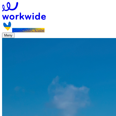
#StandWithUkraine
Meny