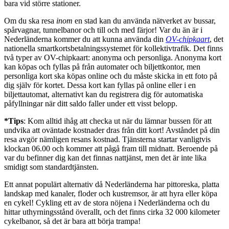
bara vid större stationer.
Om du ska resa
inom
en stad kan du använda nätverket av bussar,
spårvagnar, tunnelbanor och till och med färjor! Var du än är i
Nederländerna kommer du att kunna använda din
OV-chipkaart
, det
nationella smartkortsbetalningssystemet för kollektivtrafik. Det finns
två typer av OV-chipkaart: anonyma och personliga. Anonyma kort
kan köpas och fyllas på från automater och biljettkontor, men
personliga kort ska köpas online och du måste skicka in ett foto på
dig själv för kortet. Dessa kort kan fyllas på online eller i en
biljettautomat, alternativt kan du registrera dig för automatiska
påfyllningar när ditt saldo faller under ett visst belopp.
*Tips
: Kom alltid ihåg att checka ut när du lämnar bussen för att
undvika att oväntade kostnader dras från ditt kort! Avståndet på din
resa avgör nämligen resans kostnad. Tjänsterna startar vanligtvis
klockan 06.00 och kommer att pågå fram till midnatt. Beroende på
var du befinner dig kan det finnas nattjänst, men det är inte lika
smidigt som standardtjänsten.
Ett annat populärt alternativ då Nederländerna har pittoreska, platta
landskap med kanaler, floder och kustremsor, är att hyra eller köpa
en cykel! Cykling ett av de stora nöjena i Nederländerna och du
hittar uthyrningsstånd överallt, och det finns cirka 32 000 kilometer
cykelbanor, så det är bara att börja trampa!