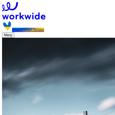
#StandWithUkraine
Meny