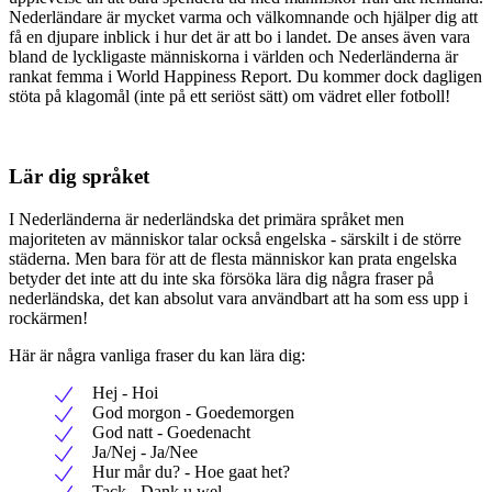
Nederländare är mycket varma och välkomnande och hjälper dig att
få en djupare inblick i hur det är att bo i landet. De anses även vara
bland de lyckligaste människorna i världen och Nederländerna är
rankat femma i World Happiness Report. Du kommer dock dagligen
stöta på klagomål (inte på ett seriöst sätt) om vädret eller fotboll!
Lär dig språket
I Nederländerna är nederländska det primära språket men
majoriteten av människor talar också engelska - särskilt i de större
städerna. Men bara för att de flesta människor kan prata engelska
betyder det inte att du inte ska försöka lära dig några fraser på
nederländska, det kan absolut vara användbart att ha som ess upp i
rockärmen!
Här är några vanliga fraser du kan lära dig:
Hej - Hoi
God morgon - Goedemorgen
God natt - Goedenacht
Ja/Nej - Ja/Nee
Hur mår du? - Hoe gaat het?
Tack - Dank u wel