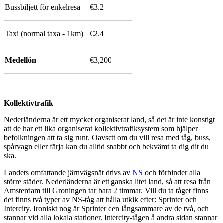
Bussbiljett för enkelresa
€3.2
Taxi (normal taxa - 1km)
€2.4
Medellön
€3,200
Kollektivtrafik
Nederländerna är ett mycket organiserat land, så det är inte konstigt
att de har ett lika organiserat kollektivtrafiksystem som hjälper
befolkningen att ta sig runt. Oavsett om du vill resa med tåg, buss,
spårvagn eller färja kan du alltid snabbt och bekvämt ta dig dit du
ska.
Landets omfattande järnvägsnät drivs av
NS
och förbinder alla
större städer. Nederländerna är ett ganska litet land, så att resa från
Amsterdam till Groningen tar bara 2 timmar. Vill du ta tåget finns
det finns två typer av NS-tåg att hålla utkik efter: Sprinter och
Intercity. Ironiskt nog är Sprinter den långsammare av de två, och
stannar vid alla lokala stationer. Intercity-tågen å andra sidan stannar