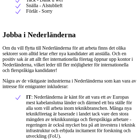
Snälla - Alstublieft
Förlåt - Sorry
Jobba i Nederländerna
Om du vill flytta till Nederländerna för att arbeta finns det olika
sektorer som alltid letar efter nya kandidater att anställa. Och en
positiv sak är att allt fler internationella företag öppnar upp kontor i
Nederländerna, vilket leder till fler möjligheter för internationella
och flerspråkiga kandidater!
Några av de viktigaste industrierna i Nederländerna som kan vara av
intresse för emigranter inkluderar:
IT
: Nederländerna är känt för att vara ett av Europas
mest kabelanslutna länder och därmed ett bra ställe för
alla som vill arbeta inom teknikbranschen. Många nya
teknikföretag är baserade i landet tack vare den stora
mängden av teknikkunniga och flerspråkiga arbetare -
regeringen är också mycket bra på att investera i teknisk
infrastruktur och erbjuda incitament för forskning och
utveckling (FoU).