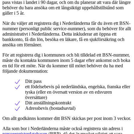
pass vistas i landet i 90 dagar, och om du planerar att vara där längre
behöver du bara ansöka om ett långsiktigt uppehållstillstånd som
gäller i 5 år.
När du väljer att registrera dig i Nederländerna får du även ett BSN-
nummer (personligt public service-nummer), som du behöver för allt
administrativt i Nederländerna. Detta inkluderar att öppna ett
bankkonto, få din lön, besöka en läkare, få en sjukförsäkring och
ansöka om förmåner.
För att registrera dig i kommunen och bli tilldelad ett BSN-nummer,
måste du kontakta kommunen inom 5 dagar efter ankomst och boka
en tid för ett möte. När du kommer till mötet behöver du ha med
följande dokumentation:
Ditt pass
ett födelsebevis på nederländska, engelska, franska eller
tyska (eller en översatt version av en edsvuren
översättare)
Ditt anställningskontrakt
Adressbevis (bostadsavtal)
Om allt godkänns kommer ditt BSN skickas per post inom 3 veckor.
Alla som bor i Nederländerna måste också registrera sin adress i
personregisterdatabasen
(BRP), då det är mycket viktigt att vara