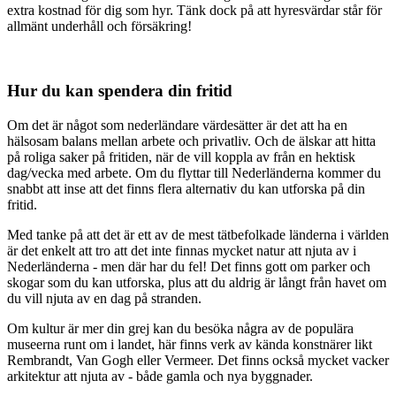
extra kostnad för dig som hyr. Tänk dock på att hyresvärdar står för
allmänt underhåll och försäkring!
Hur du kan spendera din fritid
Om det är något som nederländare värdesätter är det att ha en
hälsosam balans mellan arbete och privatliv. Och de älskar att hitta
på roliga saker på fritiden, när de vill koppla av från en hektisk
dag/vecka med arbete. Om du flyttar till Nederländerna kommer du
snabbt att inse att det finns flera alternativ du kan utforska på din
fritid.
Med tanke på att det är ett av de mest tätbefolkade länderna i världen
är det enkelt att tro att det inte finnas mycket natur att njuta av i
Nederländerna - men där har du fel! Det finns gott om parker och
skogar som du kan utforska, plus att du aldrig är långt från havet om
du vill njuta av en dag på stranden.
Om kultur är mer din grej kan du besöka några av de populära
museerna runt om i landet, här finns verk av kända konstnärer likt
Rembrandt, Van Gogh eller Vermeer. Det finns också mycket vacker
arkitektur att njuta av - både gamla och nya byggnader.