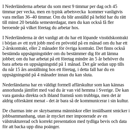
I Nederländerna arbetar du som mest 9 timmar per dag och 45
timmar per vecka, men en typisk arbetsvecka kommer vanligtvis
vara mellan 36–40 timmar. Om du blir anställd på heltid har du rätt
till minst 20 betalda semesterdagar, men du kan också få fler
beroende på vilket företag du arbetar hos.
I Nederländerna är det vanligt att du har ett löpande visstidskontrakt
i början av ett nytt jobb med en prövotid på en månad om du har ett
2-årskontrakt, eller 2 månader för övriga kontrakt. Det finns också
bestämda uppsägningstider om du bestämmer dig för att lämna
jobbet; om du har arbetat på ett företag mindre än 5 år behöver du
bara arbeta en uppsägningstid på 1 månad. Det går sedan upp tills
du når 15 års anställning hos ett företag, i detta fall har du en
uppsägningstid på 4 månader innan du kan sluta.
Nederländarna har en väldigt formell affärskultur som kan kännas
annorlunda jämfört med vad du är van vid hemma i Sverige. De kan
vara ganska direkta och ibland framstå som trubbiga, men det är
aldrig oförskämt menat - det är bara så de kommunicerar i sin kultur.
De charmas inte av skrytsamma människor eller inställsamt smicker i
jobbsammanhang, utan är mycket mer imponerade av en
välstrukturerad och korrekt presentation med tydliga bevis och data
för att backa upp dina poänger.