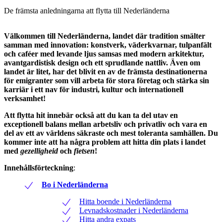
De främsta anledningarna att flytta till Nederländerna
Välkommen till Nederländerna, landet där tradition smälter
samman med innovation: konstverk, väderkvarnar, tulpanfält
och caféer med levande ljus samsas med modern arkitektur,
avantgardistisk design och ett sprudlande nattliv. Även om
landet är litet, har det blivit en av de främsta destinationerna
för emigranter som vill arbeta för stora företag och stärka sin
karriär i ett nav för industri, kultur och internationell
verksamhet!
Att flytta hit innebär också att du kan ta del utav en
exceptionell balans mellan arbetsliv och privatliv och vara en
del av ett av världens säkraste och mest toleranta samhällen. Du
kommer inte att ha några problem att hitta din plats i landet
med
gezelligheid
och
fietsen
!
Innehållsförteckning
:
Bo i Nederländerna
Hitta boende i Nederländerna
Levnadskostnader i Nederländerna
Hitta andra expats