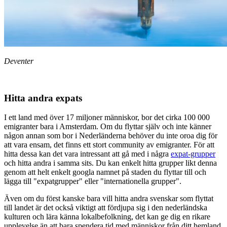
Deventer
Hitta andra expats
I ett land med över 17 miljoner människor, bor det cirka 100 000
emigranter bara i Amsterdam. Om du flyttar själv och inte känner
någon annan som bor i Nederländerna behöver du inte oroa dig för
att vara ensam, det finns ett stort community av emigranter. För att
hitta dessa kan det vara intressant att gå med i några
expat-grupper
och hitta andra i samma sits. Du kan enkelt hitta grupper likt denna
genom att helt enkelt googla namnet på staden du flyttar till och
lägga till "expatgrupper" eller "internationella grupper".
Även om du först kanske bara vill hitta andra svenskar som flyttat
till landet är det också viktigt att fördjupa sig i den nederländska
kulturen och lära känna lokalbefolkning, det kan ge dig en rikare
upplevelse än att bara spendera tid med människor från ditt hemland.