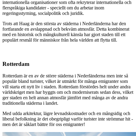
internationella organisationer som ofta rekryterar internationella och
flerspråkiga kandidater - speciellt om du arbetar inom
regeringsstyrning, socialpolitik och juridik.
Trots att Haag är den största av städerna i Nederländerna har den
fortfarande en avslappnad och bekväm atmosfär. Detta kombinerat
med en historisk och mångkulturell känsla har gjort staden till ett
populärt resmål för människor från hela världen att flytta till.
Rotterdam
Rotterdam är en av de större städerna i Nederländerna men inte så
populär bland turister, vilket är utmärkt för många emigranter som
vill starta ett nytt liv i staden. Rotterdam förstördes helt under andra
världskriget men har byggts om och moderniserats sedan dess, vilket
ger staden en helt annan atmosfär jämfört med många av de andra
traditionella städerna i landet.
Med udda arkitektur, lägre levnadskostnader och en mångsidig och
liberal befolkning är det obegripligt varför turister inte strömmar hit -
men det är såklart bättre för oss emigranter!