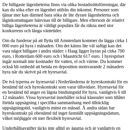
De billigaste lägenheterna finns via olika bostadsrättsföreningar, där
kan du söka efter en lägenhet utifrån din inkomst. Personer som
tjänar mer kan därmed bara söka de lite dyrare lägenheterna och
låginkomsttagare hänvisas till de billigare. Men eftersom de relativt
billiga lägenheterna är väldigt populära får du räkna med stor
konkurrens och långa väntetider.
Om du funderar på att flytta till Amsterdam kommer du lägga cirka 1
000 euro på hyra i månaden. Om det känns lite väl saftigt kan det
vara något billigare i andra städer: i Haag ligger hyran på cirka 700
euro, i Rotterdam 600 euro och i Maastricht 617 euro. I hyrespriset
ingår normalt inte kostnader för vatten, el och värme. Du kommer
också bli ombedd att betala en deposition motsvarande 2 månaders
hyra när du skrivit på ett hyresavtal.
De två typerna av hyresavtal i Nederländerna är hyreskontrakt för en
bestämd tid och hyreskontrakt som varar tillsvidare. Hyresavtal för
en bestämd tid anger en lägsta bindningstid för hyra, vanligtvis 6 till
12 månader. Vissa hyresavtal innehåller också klausuler som tillåter
förtida uppsägning i specifika sammanhang med tillräcklig
uppsägningstid, vanligtvis minst en månad. Å andra sidan har
hyreskontrakt på obestämd tid inget fastställt uppsägningsdatum,
vilket möjliggör ett mer flexibelt hyresavtal.
Underhållsavgifter täcks inte alltid av ägarna och är vanligtvis en