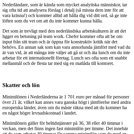
Nederländare, som är kända som mycket analytiska människor, tar
sig ofta tid att analysera förslag i detalj (så missta dem inte för att
vara kräsna!) och kommer alltid att hålla dig vid ditt ord, så ge inte
löften som du vet om att du inte kommer kunna hålla.
Det som är trevligt med den nederländska arbetskulturen är att det
ligger en betoning på team work. Chefer kommer ofta att be om
input från sitt team och är öppna för konstruktiv kritik när det
behövs. En annan sak som kan vara annorlunda jämfört med vad du
är van vid, är att många inte väljer att gå ut och äta lunch om du inte
arbetar för ett internationellt företag. Lunch ses ofta som ett snabbt
mellanmål och de flesta tar med sig en matlåda till kontoret.
Skatter och lön
Minimilönen i Nederländerna är 1 701 euro per månad för personer
över 21 år, vilket kan anses vara ganska högt i jämförelse med andra
europeiska länder, även om du måste räkna med att du kommer ha
en något högre levnadskostnad i landet.
Minimilönen gäller för heltidstjänster på 36, 38 eller 40 timmar i
veckan, men det finns ingen fast minimilön per timme. Det innebär
att de som arbetar 40 timmar får samma minimilön som de med en