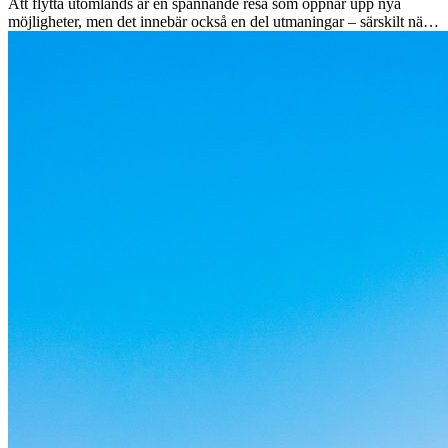
Att flytta utomlands är en spännande resa som öppnar upp nya
möjligheter, men det innebär också en del utmaningar – särskilt när
det gäller kulturella skillnader. Oavsett om du flyttar för jobb, studier
eller bara för att testa något nytt, kan det ta tid att anpassa sig till en
ny kultur. Att förstå och omfamna dessa skillnader är nyckeln till en
smidig övergång.