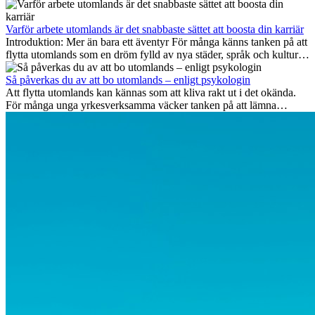
även 2026. I den här artikeln går vi igenom vilka yrken som anses
vara mest framtidssäkra, vilka kompetenser som kommer att vara
viktiga på lång sikt och varför många av dessa jobb även erbjuder
Varför arbete utomlands är det snabbaste sättet att boosta din karriär
attraktiva karriärmöjligheter utomlands.
Introduktion: Mer än bara ett äventyr För många känns tanken på att
flytta utomlands som en dröm fylld av nya städer, språk och kulturer.
Men bortom äventyrets...
Så påverkas du av att bo utomlands – enligt psykologin
Att flytta utomlands kan kännas som att kliva rakt ut i det okända.
För många unga yrkesverksamma väcker tanken på att lämna
vänner, familj och välkända rutiner ångest. Samtidigt visar forskning
att de flesta rädslor kring internationella flyttar ofta är överdrivna –
och att livet utomlands kan förändra dig på djupet, på både subtila
och omvälvande sätt.