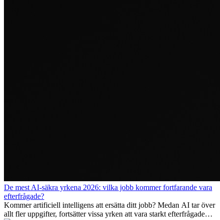
De mest AI-säkra yrkena 2026: vilka jobb kommer fortfarande vara
efterfrågade?
Kommer artificiell intelligens att ersätta ditt jobb? Medan AI tar över
allt fler uppgifter, fortsätter vissa yrken att vara starkt efterfrågade