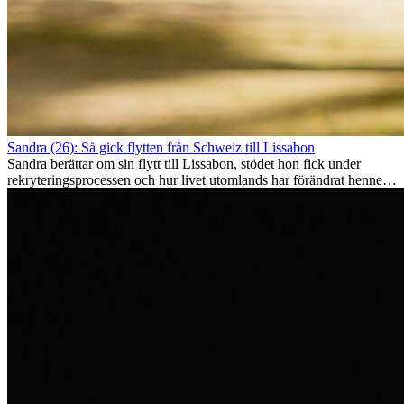
Sandra (26): Så gick flytten från Schweiz till Lissabon
Sandra berättar om sin flytt till Lissabon, stödet hon fick under
rekryteringsprocessen och hur livet utomlands har förändrat henne
som person.