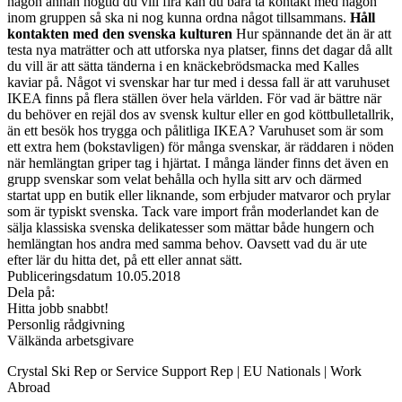
någon annan högtid du vill fira kan du bara ta kontakt med någon
inom gruppen så ska ni nog kunna ordna något tillsammans.
Håll
kontakten med den svenska kulturen
Hur spännande det än är att
testa nya maträtter och att utforska nya platser, finns det dagar då allt
du vill är att sätta tänderna i en knäckebrödsmacka med Kalles
kaviar på. Något vi svenskar har tur med i dessa fall är att varuhuset
IKEA finns på flera ställen över hela världen. För vad är bättre när
du behöver en rejäl dos av svensk kultur eller en god köttbulletallrik,
än ett besök hos trygga och pålitliga IKEA? Varuhuset som är som
ett extra hem (bokstavligen) för många svenskar, är räddaren i nöden
när hemlängtan griper tag i hjärtat. I många länder finns det även en
grupp svenskar som velat behålla och hylla sitt arv och därmed
startat upp en butik eller liknande, som erbjuder matvaror och prylar
som är typiskt svenska. Tack vare import från moderlandet kan de
sälja klassiska svenska delikatesser som mättar både hungern och
hemlängtan hos andra med samma behov. Oavsett vad du är ute
efter lär du hitta det, på ett eller annat sätt.
Publiceringsdatum 10.05.2018
Dela på:
Hitta jobb snabbt!
Personlig rådgivning
Välkända arbetsgivare
Crystal Ski Rep or Service Support Rep | EU Nationals | Work
Abroad