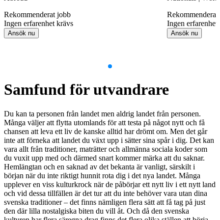
Rekommenderat jobb
Rekommenderat 
Ingen erfarenhet krävs
Ingen erfarenhet
Ansök nu
Ansök nu
Item
1
Samfund för utvandrare
of
9
Du kan ta personen från landet men aldrig landet från personen.
Många väljer att flytta utomlands för att testa på något nytt och få
chansen att leva ett liv de kanske alltid har drömt om. Men det går
inte att förneka att landet du växt upp i sätter sina spår i dig. Det kan
vara allt från traditioner, maträtter och allmänna sociala koder som
du vuxit upp med och därmed snart kommer märka att du saknar.
Hemlängtan och en saknad av det bekanta är vanligt, särskilt i
början när du inte riktigt hunnit rota dig i det nya landet. Många
upplever en viss kulturkrock när de påbörjar ett nytt liv i ett nytt land
och vid dessa tillfällen är det tur att du inte behöver vara utan dina
svenska traditioner – det finns nämligen flera sätt att få tag på just
den där lilla nostalgiska biten du vill åt. Och då den svenska
kulturen har flera säregna drag finns det flera olika ställen att börja