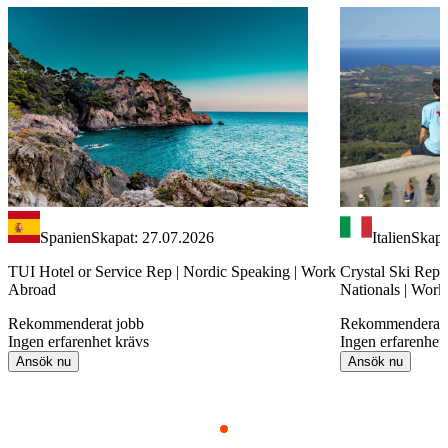
Spanien
Skapat: 27.07.2026
Italien
Skapa
TUI Hotel or Service Rep | Nordic Speaking | Work
Crystal Ski Rep 
Abroad
Nationals | Wor
Rekommenderat jobb
Rekommenderat 
Ingen erfarenhet krävs
Ingen erfarenhet
Ansök nu
Ansök nu
Item