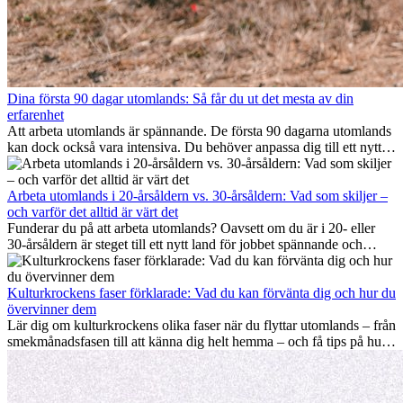
Dina första 90 dagar utomlands: Så får du ut det mesta av din
erfarenhet
Att arbeta utomlands är spännande. De första 90 dagarna utomlands
kan dock också vara intensiva. Du behöver anpassa dig till ett nytt
jobb, bygga ett socialt nätverk, förstå kulturen och hantera
hemlängtan. Denna expat-guide visar hur du kan utnyttja dina första
månader utomlands på bästa sätt, så att du blir framgångsrik i arbetet
Arbeta utomlands i 20-årsåldern vs. 30-årsåldern: Vad som skiljer –
och utvecklas personligt. Om du följer dessa tips blir det lättare att
och varför det alltid är värt det
arbeta utomlands och du kan njuta av din utlandserfarenhet från
Funderar du på att arbeta utomlands? Oavsett om du är i 20- eller
början.
30-årsåldern är steget till ett nytt land för jobbet spännande och
ibland utmanande. Många undrar om åldern spelar någon roll.
Sanningen är: internationell erfarenhet är alltid värdefull. Den kan
driva din karriär framåt, främja personlig utveckling och ge dig
Kulturkrockens faser förklarade: Vad du kan förvänta dig och hur du
värdefulla kulturella insikter som kan förändra ditt liv.
övervinner dem
Lär dig om kulturkrockens olika faser när du flyttar utomlands – från
smekmånadsfasen till att känna dig helt hemma – och få tips på hur
du kan hantera utmaningar och växa som person.