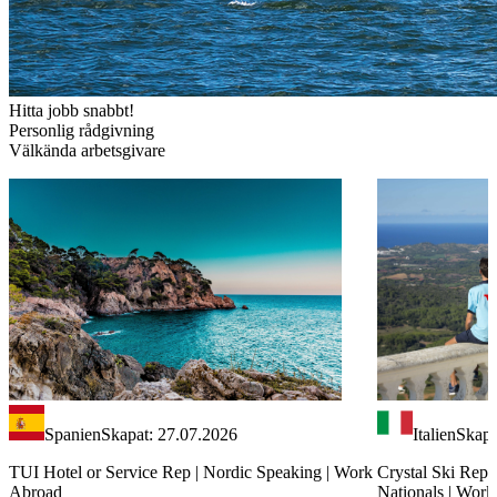
Hitta jobb snabbt!
Personlig rådgivning
Välkända arbetsgivare
Spanien
Skapat: 27.07.2026
Italien
Skapa
TUI Hotel or Service Rep | Nordic Speaking | Work
Crystal Ski Rep 
Abroad
Nationals | Wor