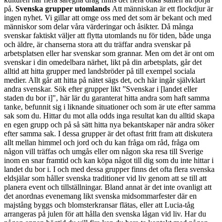
på.
Svenska grupper utomlands
Att människan är ett flockdjur är
ingen nyhet. Vi gillar att omge oss med det som är bekant och med
människor som delar våra värderingar och åsikter. Då många
svenskar faktiskt väljer att flytta utomlands nu för tiden, både unga
och äldre, är chanserna stora att du träffar andra svenskar på
arbetsplatsen eller har svenskar som grannar. Men om det är ont om
svenskar i din omedelbara närhet, likt på din arbetsplats, går det
alltid att hitta grupper med landsbröder på till exempel sociala
medier. Allt går att hitta på nätet sägs det, och här ingår självklart
andra svenskar. Sök efter grupper likt ”Svenskar i [landet eller
staden du bor i]", här lär du garanterat hitta andra som haft samma
tanke, befunnit sig i liknande situationer och som är ute efter samma
sak som du. Hittar du mot alla odds inga resultat kan du alltid skapa
en egen grupp och på så sätt hitta nya bekantskaper när andra söker
efter samma sak. I dessa grupper är det oftast fritt fram att diskutera
allt mellan himmel och jord och du kan fråga om råd, fråga om
någon vill träffas och umgås eller om någon ska resa till Sverige
inom en snar framtid och kan köpa något till dig som du inte hittar i
landet du bor i. I och med dessa grupper finns det ofta flera svenska
eldsjälar som håller svenska traditioner vid liv genom att se till att
planera event och tillställningar. Bland annat är det inte ovanligt att
det anordnas evenemang likt svenska midsommarfester där en
majstång byggs och blomsterkransar flätas, eller att Lucia-tåg
arrangeras på julen för att hålla den svenska lågan vid liv. Har du