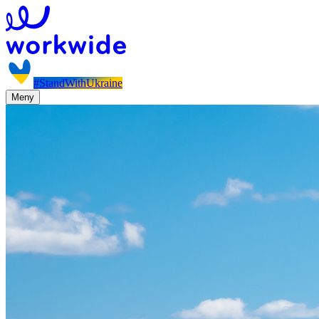
#StandWithUkraine
Meny