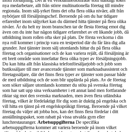
inom försäljning. Det är ett verksamhetsområde som ständigt söker
nya medarbetare, allt från större multinationella företag till mindre
regionala. Inom sälj-yrket finns det ofta flera olika nivåer, allt från
nybörjare till försäljningschef. Beroende på om du har tidigare
erfarenhet inom säljyrket kan du därmed hitta tjänster på flera olika
nivåer. Är du helt ny inom branschen tar de flesta företag emot dig
även om du inte har någon tidigare erfarenhet av ett likande jobb, då
utbildning inom rollen ofta sker på plats. De första veckorna i din
nya roll kommer i princip vara en testperiod där du får lära dig alla
grunder. Just tjänster inom sälj utomlands hittar du på flera olika
företag och organisationer och de kan variera rejält, då försäljning är
ett brett område som innefattar flera olika typer av försäljningsjobb.
Du kan hitta allt från klassiska telefonförsäljarjobb och jobb som
butikssäljare till mer avancerade tjänster som marknadsassistent och
företagssäljare, där det finns flera typer av tjänster som passar både
de med utbildning och de som blir upplärda på plats. Av de företag
som söker säljare utomlands kommer du stöta på svenska företag
som har satt upp sina verksamheter i ett annat land men fortfarande
riktar sig mot den svenska marknaden, men även flera utländska
företag, vilket är fördelaktigt för dig som är duktig på engelska och
vill hitta en tjänst på ett engelskspråkigt företag. Beroende på vilket
företag du väljer att jobba hos, kan det finns flera fördelar i ditt
anställningspaket, som rabatt på vissa utvalda gym eller
lunchrestauranger.
Arbetsuppgifterna
De specifika
arbetsuppgifterna kommer att variera beroende på inom vilket