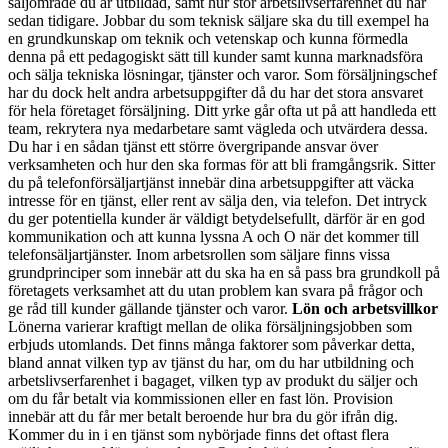
säljområde du är utbildad, samt hur stor arbetslivserfarenhet du har
sedan tidigare. Jobbar du som teknisk säljare ska du till exempel ha
en grundkunskap om teknik och vetenskap och kunna förmedla
denna på ett pedagogiskt sätt till kunder samt kunna marknadsföra
och sälja tekniska lösningar, tjänster och varor. Som försäljningschef
har du dock helt andra arbetsuppgifter då du har det stora ansvaret
för hela företaget försäljning. Ditt yrke går ofta ut på att handleda ett
team, rekrytera nya medarbetare samt vägleda och utvärdera dessa.
Du har i en sådan tjänst ett större övergripande ansvar över
verksamheten och hur den ska formas för att bli framgångsrik. Sitter
du på telefonförsäljartjänst innebär dina arbetsuppgifter att väcka
intresse för en tjänst, eller rent av sälja den, via telefon. Det intryck
du ger potentiella kunder är väldigt betydelsefullt, därför är en god
kommunikation och att kunna lyssna A och O när det kommer till
telefonsäljartjänster. Inom arbetsrollen som säljare finns vissa
grundprinciper som innebär att du ska ha en så pass bra grundkoll på
företagets verksamhet att du utan problem kan svara på frågor och
ge råd till kunder gällande tjänster och varor.
Lön och arbetsvillkor
Lönerna varierar kraftigt mellan de olika försäljningsjobben som
erbjuds utomlands. Det finns många faktorer som påverkar detta,
bland annat vilken typ av tjänst du har, om du har utbildning och
arbetslivserfarenhet i bagaget, vilken typ av produkt du säljer och
om du får betalt via kommissionen eller en fast lön. Provision
innebär att du får mer betalt beroende hur bra du gör ifrån dig.
Kommer du in i en tjänst som nybörjade finns det oftast flera