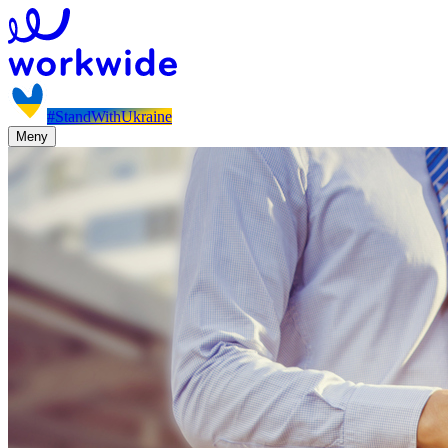
#StandWithUkraine
Meny