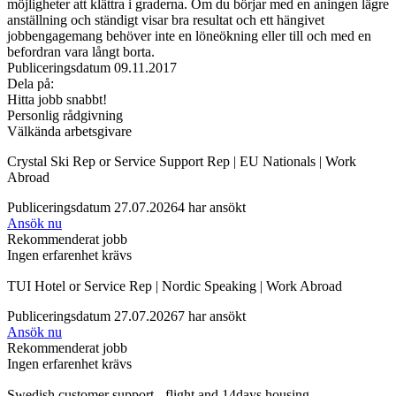
möjligheter att klättra i graderna. Om du börjar med en aningen lägre
anställning och ständigt visar bra resultat och ett hängivet
jobbengagemang behöver inte en löneökning eller till och med en
befordran vara långt borta.
Publiceringsdatum 09.11.2017
Dela på:
Hitta jobb snabbt!
Personlig rådgivning
Välkända arbetsgivare
Crystal Ski Rep or Service Support Rep | EU Nationals | Work
Abroad
Publiceringsdatum 27.07.2026
4 har ansökt
Ansök nu
Rekommenderat jobb
Ingen erfarenhet krävs
TUI Hotel or Service Rep | Nordic Speaking | Work Abroad
Publiceringsdatum 27.07.2026
7 har ansökt
Ansök nu
Rekommenderat jobb
Ingen erfarenhet krävs
Swedish customer support - flight and 14days housing