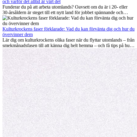
och utvecklas personligt. Om du följer dessa tips blir det lättare att
och varför det alltid är värt det
arbeta utomlands och du kan njuta av din utlandserfarenhet från
Funderar du på att arbeta utomlands? Oavsett om du är i 20- eller
början.
30-årsåldern är steget till ett nytt land för jobbet spännande och
ibland utmanande. Många undrar om åldern spelar någon roll.
Sanningen är: internationell erfarenhet är alltid värdefull. Den kan
driva din karriär framåt, främja personlig utveckling och ge dig
Kulturkrockens faser förklarade: Vad du kan förvänta dig och hur du
värdefulla kulturella insikter som kan förändra ditt liv.
övervinner dem
Lär dig om kulturkrockens olika faser när du flyttar utomlands – från
smekmånadsfasen till att känna dig helt hemma – och få tips på hur
du kan hantera utmaningar och växa som person.