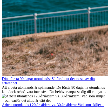
Dina första 90 dagar utomlands: Så får du ut det mesta av din
erfarenhet
Att arbeta utomlands är spännande. De första 90 dagarna utomlands
kan dock också vara intensiva. Du behöver anpassa dig till ett nytt
jobb, bygga ett socialt nätverk, förstå kulturen och hantera
hemlängtan. Denna expat-guide visar hur du kan utnyttja dina första
månader utomlands på bästa sätt, så att du blir framgångsrik i arbetet
Arbeta utomlands i 20-årsåldern vs. 30-årsåldern: Vad som skiljer –