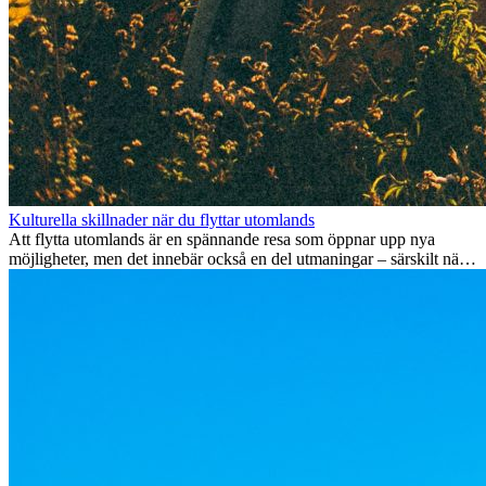
Kulturella skillnader när du flyttar utomlands
Att flytta utomlands är en spännande resa som öppnar upp nya
möjligheter, men det innebär också en del utmaningar – särskilt när
det gäller kulturella skillnader. Oavsett om du flyttar för jobb, studier
eller bara för att testa något nytt, kan det ta tid att anpassa sig till en
ny kultur. Att förstå och omfamna dessa skillnader är nyckeln till en
smidig övergång.