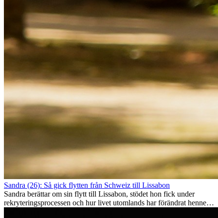
Sandra (26): Så gick flytten från Schweiz till Lissabon
Sandra berättar om sin flytt till Lissabon, stödet hon fick under
rekryteringsprocessen och hur livet utomlands har förändrat henne
som person.