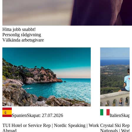
Hitta jobb snabbt!
Personlig rådgivning
Välkända arbetsgivare
Spanien
Skapat: 27.07.2026
Italien
Skapa
TUI Hotel or Service Rep | Nordic Speaking | Work
Crystal Ski Rep 
Abroad
Nationals | Wor