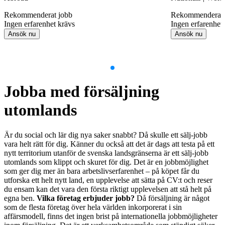
Rekommenderat jobb
Rekommenderat 
Ingen erfarenhet krävs
Ingen erfarenhet
Ansök nu
Ansök nu
Item
1
Jobba med försäljning
of
9
utomlands
Är du social och lär dig nya saker snabbt? Då skulle ett sälj-jobb
vara helt rätt för dig. Känner du också att det är dags att testa på ett
nytt territorium utanför de svenska landsgränserna är ett sälj-jobb
utomlands som klippt och skuret för dig. Det är en jobbmöjlighet
som ger dig mer än bara arbetslivserfarenhet – på köpet får du
utforska ett helt nytt land, en upplevelse att sätta på CV:t och reser
du ensam kan det vara den första riktigt upplevelsen att stå helt på
egna ben.
Vilka företag erbjuder jobb?
Då försäljning är något
som de flesta företag över hela världen inkorporerat i sin
affärsmodell, finns det ingen brist på internationella jobbmöjligheter