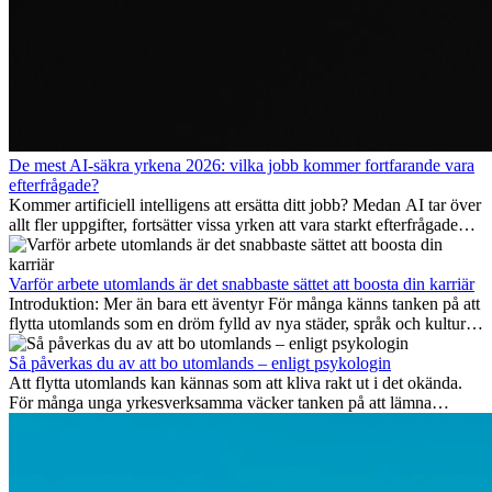
De mest AI-säkra yrkena 2026: vilka jobb kommer fortfarande vara
efterfrågade?
Kommer artificiell intelligens att ersätta ditt jobb? Medan AI tar över
allt fler uppgifter, fortsätter vissa yrken att vara starkt efterfrågade
även 2026. I den här artikeln går vi igenom vilka yrken som anses
vara mest framtidssäkra, vilka kompetenser som kommer att vara
viktiga på lång sikt och varför många av dessa jobb även erbjuder
Varför arbete utomlands är det snabbaste sättet att boosta din karriär
attraktiva karriärmöjligheter utomlands.
Introduktion: Mer än bara ett äventyr För många känns tanken på att
flytta utomlands som en dröm fylld av nya städer, språk och kulturer.
Men bortom äventyrets...
Så påverkas du av att bo utomlands – enligt psykologin
Att flytta utomlands kan kännas som att kliva rakt ut i det okända.
För många unga yrkesverksamma väcker tanken på att lämna
vänner, familj och välkända rutiner ångest. Samtidigt visar forskning
att de flesta rädslor kring internationella flyttar ofta är överdrivna –
och att livet utomlands kan förändra dig på djupet, på både subtila
och omvälvande sätt.