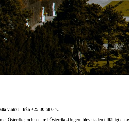
la vintrar - från +25-30 till 0 °C
t Österrike, och senare i Österrike-Ungern blev staden tillfälligt en av