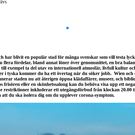
rävs
ar blivit en populär stad för många svenskar som vill testa lyc
 flera fördelar, bland annat löner över genomsnittet, en bra balan
l exempel ta del utav en internationell atmosfär, livfull kultur o
er i tyska kommer du ha ett övertag när du söker jobb. Wien och dess
nerar staden nu att återigen öppna klädaffärer, museer, och bibl
os frisören eller en skönhetssalong kan du behöva visa upp ett ne
estriktioner inkluderar ett utegångsförbud från klockan 20.00 till 
 att du ska isolera dig om du upplever corona-symptom.