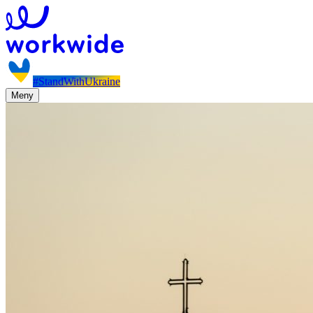
#StandWithUkraine
Meny