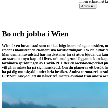
Ingen erfarenhet k
Ansök nu
Item
1
Bo och jobba i Wien
of
9
Wien är en huvudstad som rankas högt inom många områden, och h
stadens blomstrande ekonomiska förutsättningar. I Wien hittar du
Men denna huvudstad har mycket mer än så att erbjuda, du kan til
att starta ett nytt kapitel i livet, och med grundläggande kunskap
förhindra spridningen av Covid-19. Efter en lockdown-period pla
vill gå in måste ha på sig munskydd. Om du planerar ett besök h
ha på dig munskydd under hela besöket. Andra corona-relaterade r
FFP2-munskydd, att du håller två meters avstånd från andra och