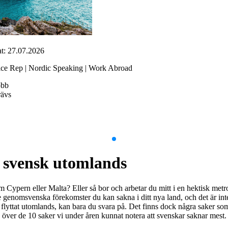
t: 27.07.2026
ice Rep | Nordic Speaking | Work Abroad
obb
rävs
 svensk utomlands
som Cypern eller Malta? Eller så bor och arbetar du mitt i en hektisk m
enomsvenska förekomster du kan sakna i ditt nya land, och det är inte 
ttat utomlands, kan bara du svara på. Det finns dock några saker som 
ver de 10 saker vi under åren kunnat notera att svenskar saknar mest. I