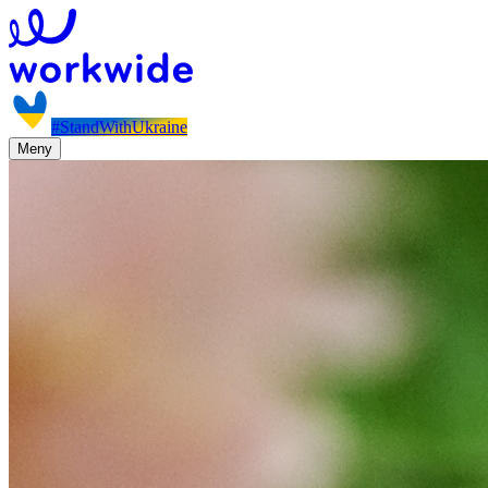
#StandWithUkraine
Meny