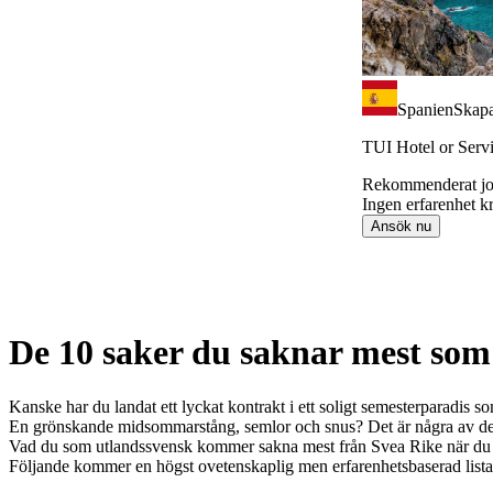
Spanien
Skapa
TUI Hotel or Serv
Rekommenderat j
Ingen erfarenhet k
Ansök nu
Item
1
De 10 saker du saknar mest som
of
9
Kanske har du landat ett lyckat kontrakt i ett soligt semesterparadis 
En grönskande midsommarstång, semlor och snus? Det är några av de g
Vad du som utlandssvensk kommer sakna mest från Svea Rike när du fly
Följande kommer en högst ovetenskaplig men erfarenhetsbaserad lista ö