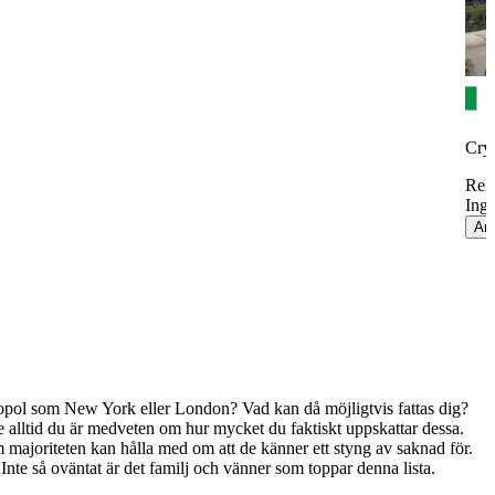
Crys
Rek
Inge
An
etropol som New York eller London? Vad kan då möjligtvis fattas dig?
alltid du är medveten om hur mycket du faktiskt uppskattar dessa.
majoriteten kan hålla med om att de känner ett styng av saknad för.
nte så oväntat är det familj och vänner som toppar denna lista.