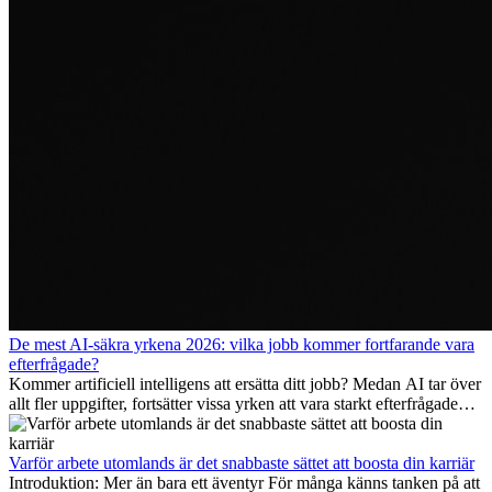
De mest AI-säkra yrkena 2026: vilka jobb kommer fortfarande vara
efterfrågade?
Kommer artificiell intelligens att ersätta ditt jobb? Medan AI tar över
allt fler uppgifter, fortsätter vissa yrken att vara starkt efterfrågade
även 2026. I den här artikeln går vi igenom vilka yrken som anses
vara mest framtidssäkra, vilka kompetenser som kommer att vara
viktiga på lång sikt och varför många av dessa jobb även erbjuder
Varför arbete utomlands är det snabbaste sättet att boosta din karriär
attraktiva karriärmöjligheter utomlands.
Introduktion: Mer än bara ett äventyr För många känns tanken på att