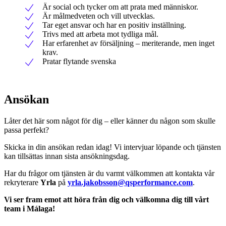
Är social och tycker om att prata med människor.
Är målmedveten och vill utvecklas.
Tar eget ansvar och har en positiv inställning.
Trivs med att arbeta mot tydliga mål.
Har erfarenhet av försäljning – meriterande, men inget
krav.
Pratar flytande svenska
Ansökan
Låter det här som något för dig – eller känner du någon som skulle
passa perfekt?
Skicka in din ansökan redan idag! Vi intervjuar löpande och tjänsten
kan tillsättas innan sista ansökningsdag.
Har du frågor om tjänsten är du varmt välkommen att kontakta vår
rekryterare
Yrla
på
yrla.jakobsson@qsperformance.com
.
Vi ser fram emot att höra från dig och välkomna dig till vårt
team i Málaga!