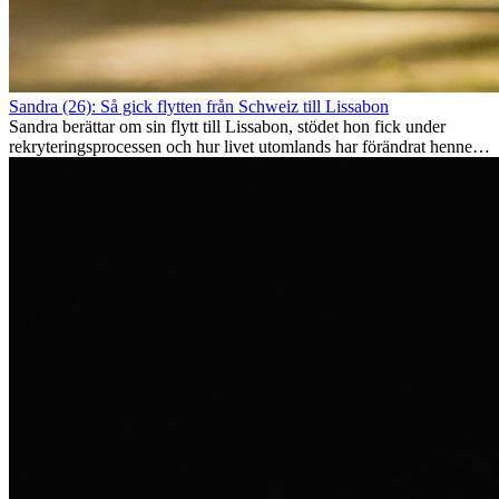
Sandra (26): Så gick flytten från Schweiz till Lissabon
Sandra berättar om sin flytt till Lissabon, stödet hon fick under
rekryteringsprocessen och hur livet utomlands har förändrat henne
som person.