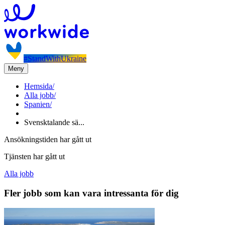
#StandWithUkraine
Meny
Hemsida
/
Alla jobb
/
Spanien
/
Svensktalande sä...
Ansökningstiden har gått ut
Tjänsten har gått ut
Alla jobb
Fler jobb som kan vara intressanta för dig