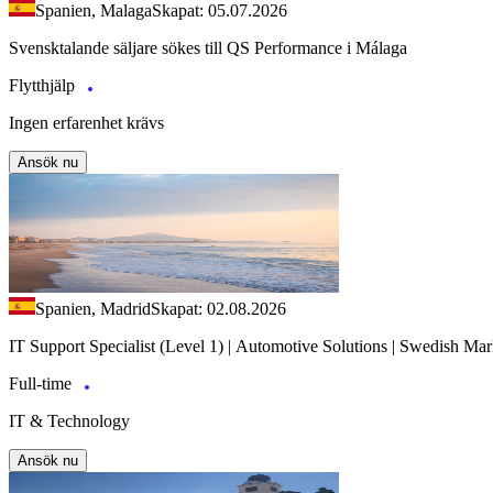
Spanien, Malaga
Skapat: 05.07.2026
Svensktalande säljare sökes till QS Performance i Málaga
Flytthjälp
Ingen erfarenhet krävs
Ansök nu
Spanien, Madrid
Skapat: 02.08.2026
IT Support Specialist (Level 1) | Automotive Solutions | Swedish Mar
Full-time
IT & Technology
Ansök nu