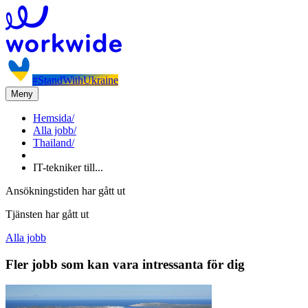
#StandWithUkraine
Meny
Hemsida
/
Alla jobb
/
Thailand
/
IT-tekniker till...
Ansökningstiden har gått ut
Tjänsten har gått ut
Alla jobb
Fler jobb som kan vara intressanta för dig