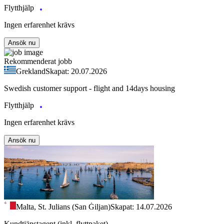
Flytthjälp
Ingen erfarenhet krävs
Ansök nu
Rekommenderat jobb
Grekland
Skapat: 20.07.2026
Swedish customer support - flight and 14days housing
Flytthjälp
Ingen erfarenhet krävs
Ansök nu
Malta, St. Julians (San Ġiljan)
Skapat: 14.07.2026
Kundtjänstagent (inkl. flyttpaket)