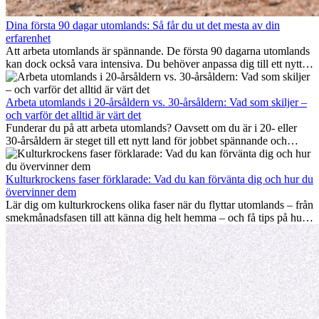
Dina första 90 dagar utomlands: Så får du ut det mesta av din
erfarenhet
Att arbeta utomlands är spännande. De första 90 dagarna utomlands
kan dock också vara intensiva. Du behöver anpassa dig till ett nytt
jobb, bygga ett socialt nätverk, förstå kulturen och hantera
hemlängtan. Denna expat-guide visar hur du kan utnyttja dina första
månader utomlands på bästa sätt, så att du blir framgångsrik i arbetet
Arbeta utomlands i 20-årsåldern vs. 30-årsåldern: Vad som skiljer –
och utvecklas personligt. Om du följer dessa tips blir det lättare att
och varför det alltid är värt det
arbeta utomlands och du kan njuta av din utlandserfarenhet från
Funderar du på att arbeta utomlands? Oavsett om du är i 20- eller
början.
30-årsåldern är steget till ett nytt land för jobbet spännande och
ibland utmanande. Många undrar om åldern spelar någon roll.
Sanningen är: internationell erfarenhet är alltid värdefull. Den kan
driva din karriär framåt, främja personlig utveckling och ge dig
Kulturkrockens faser förklarade: Vad du kan förvänta dig och hur du
värdefulla kulturella insikter som kan förändra ditt liv.
övervinner dem
Lär dig om kulturkrockens olika faser när du flyttar utomlands – från
smekmånadsfasen till att känna dig helt hemma – och få tips på hur
du kan hantera utmaningar och växa som person.