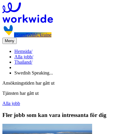
#StandWithUkraine
Meny
Hemsida
/
Alla jobb
/
Thailand
/
Swedish Speaking...
Ansökningstiden har gått ut
Tjänsten har gått ut
Alla jobb
Fler jobb som kan vara intressanta för dig