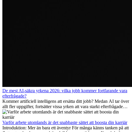
De mest AI-säkra yrkena 2026: vilka jobb kommer fortfarande vara
efterfrågade?
Kommer artificiell intelligens att ersätta ditt jobb? Medan AI tar över
allt fler uppgifter, fortsätter vissa yrken att vara starkt efterfrågade
även 2026. I den här artikeln går vi igenom vilka yrken som anses
vara mest framtidssäkra, vilka kompetenser som kommer att vara
viktiga på lång sikt och varför många av dessa jobb även erbjuder
Varför arbete utomlands är det snabbaste sättet att boosta din karriär
attraktiva karriärmöjligheter utomlands.
Introduktion: Mer än bara ett äventyr För många känns tanken på att