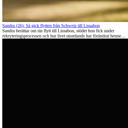
Sandra (26): Så gick flytten från Schweiz till Lissabon
Sandra berättar om sin flytt till Lissabon, stödet hon fick under
rekryteringsprocessen och hur livet utomlands har förändrat henne
som person.