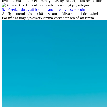
flytta utomlands som en dröm fylld av nya städer, språk och kulturer.
Men bortom äventyrets...
Så påverkas du av att bo utomlands – enligt psykologin
Att flytta utomlands kan kännas som att kliva rakt ut i det okända.
För många unga yrkesverksamma väcker tanken på att lämna
vänner, familj och välkända rutiner ångest. Samtidigt visar forskning
att de flesta rädslor kring internationella flyttar ofta är överdrivna –
och att livet utomlands kan förändra dig på djupet, på både subtila
och omvälvande sätt.