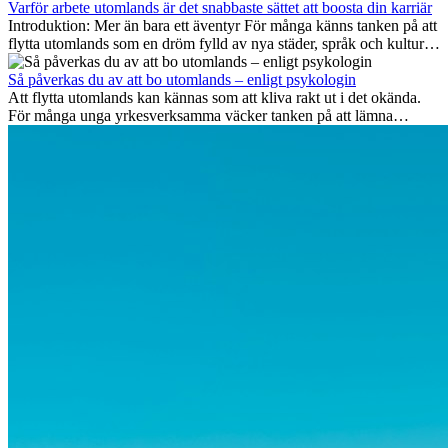
viktiga på lång sikt och varför många av dessa jobb även erbjuder
Varför arbete utomlands är det snabbaste sättet att boosta din karriär
attraktiva karriärmöjligheter utomlands.
Introduktion: Mer än bara ett äventyr För många känns tanken på att
flytta utomlands som en dröm fylld av nya städer, språk och kulturer.
Men bortom äventyrets...
Så påverkas du av att bo utomlands – enligt psykologin
Att flytta utomlands kan kännas som att kliva rakt ut i det okända.
För många unga yrkesverksamma väcker tanken på att lämna
vänner, familj och välkända rutiner ångest. Samtidigt visar forskning
att de flesta rädslor kring internationella flyttar ofta är överdrivna –
och att livet utomlands kan förändra dig på djupet, på både subtila
och omvälvande sätt.