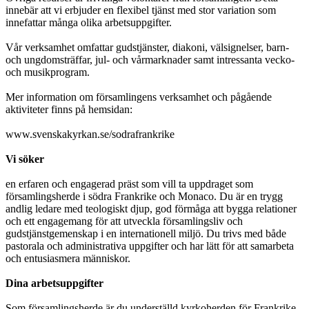
innebär att vi erbjuder en flexibel tjänst med stor variation som
innefattar många olika arbetsuppgifter.
Vår verksamhet omfattar gudstjänster, diakoni, välsignelser, barn-
och ungdomsträffar, jul- och vårmarknader samt intressanta vecko-
och musikprogram.
Mer information om församlingens verksamhet och pågående
aktiviteter finns på hemsidan:
www.svenskakyrkan.se/sodrafrankrike
Vi söker
en erfaren och engagerad präst som vill ta uppdraget som
församlingsherde i södra Frankrike och Monaco. Du är en trygg
andlig ledare med teologiskt djup, god förmåga att bygga relationer
och ett engagemang för att utveckla församlingsliv och
gudstjänstgemenskap i en internationell miljö. Du trivs med både
pastorala och administrativa uppgifter och har lätt för att samarbeta
och entusiasmera människor.
Dina arbetsuppgifter
Som församlingsherde är du underställd kyrkoherden för Frankrike