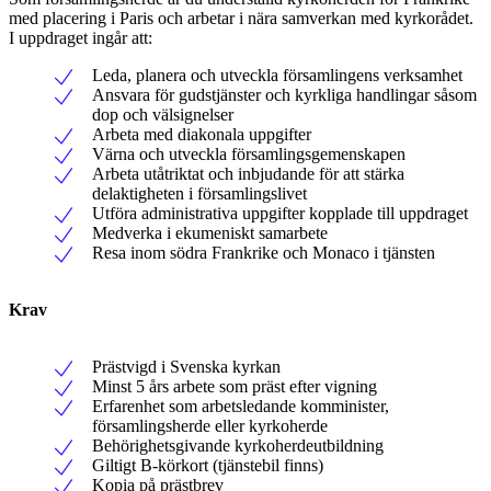
med placering i Paris och arbetar i nära samverkan med kyrkorådet.
I uppdraget ingår att:
Leda, planera och utveckla församlingens verksamhet
Ansvara för gudstjänster och kyrkliga handlingar såsom
dop och välsignelser
Arbeta med diakonala uppgifter
Värna och utveckla församlingsgemenskapen
Arbeta utåtriktat och inbjudande för att stärka
delaktigheten i församlingslivet
Utföra administrativa uppgifter kopplade till uppdraget
Medverka i ekumeniskt samarbete
Resa inom södra Frankrike och Monaco i tjänsten
Krav
Prästvigd i Svenska kyrkan
Minst 5 års arbete som präst efter vigning
Erfarenhet som arbetsledande komminister,
församlingsherde eller kyrkoherde
Behörighetsgivande kyrkoherdeutbildning
Giltigt B-körkort (tjänstebil finns)
Kopia på prästbrev