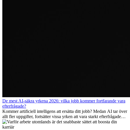
De mest AI-säkra yrkena 2026: vilka jobb kommer fortfarande vara
efterfrågade?
Kommer artificiell intelligens att ersätta ditt jobb? Medan AI tar över
allt fler uppgifter, fortsätter vissa yrken att vara starkt efterfrågade
även 2026. I den här artikeln går vi igenom vilka yrken som anses
vara mest framtidssäkra, vilka kompetenser som kommer att vara