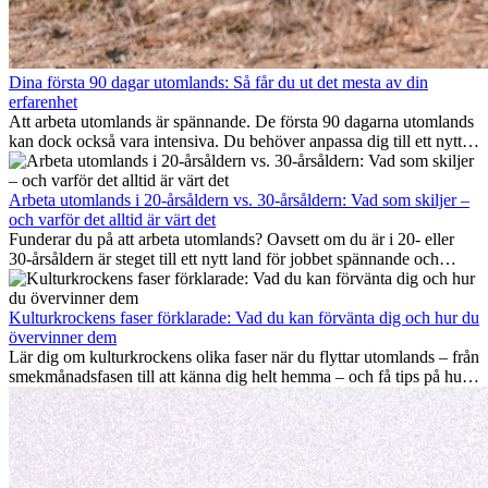
Dina första 90 dagar utomlands: Så får du ut det mesta av din
erfarenhet
Att arbeta utomlands är spännande. De första 90 dagarna utomlands
kan dock också vara intensiva. Du behöver anpassa dig till ett nytt
jobb, bygga ett socialt nätverk, förstå kulturen och hantera
hemlängtan. Denna expat-guide visar hur du kan utnyttja dina första
månader utomlands på bästa sätt, så att du blir framgångsrik i arbetet
Arbeta utomlands i 20-årsåldern vs. 30-årsåldern: Vad som skiljer –
och utvecklas personligt. Om du följer dessa tips blir det lättare att
och varför det alltid är värt det
arbeta utomlands och du kan njuta av din utlandserfarenhet från
Funderar du på att arbeta utomlands? Oavsett om du är i 20- eller
början.
30-årsåldern är steget till ett nytt land för jobbet spännande och
ibland utmanande. Många undrar om åldern spelar någon roll.
Sanningen är: internationell erfarenhet är alltid värdefull. Den kan
driva din karriär framåt, främja personlig utveckling och ge dig
Kulturkrockens faser förklarade: Vad du kan förvänta dig och hur du
värdefulla kulturella insikter som kan förändra ditt liv.
övervinner dem
Lär dig om kulturkrockens olika faser när du flyttar utomlands – från
smekmånadsfasen till att känna dig helt hemma – och få tips på hur
du kan hantera utmaningar och växa som person.