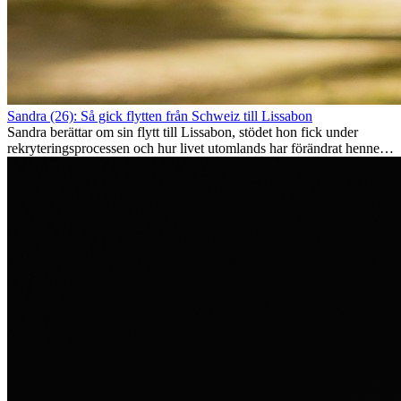
Sandra (26): Så gick flytten från Schweiz till Lissabon
Sandra berättar om sin flytt till Lissabon, stödet hon fick under
rekryteringsprocessen och hur livet utomlands har förändrat henne
som person.