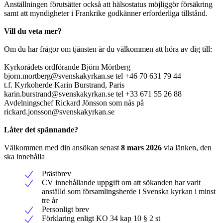
Anställningen förutsätter också att hälsostatus möjliggör försäkring
samt att myndigheter i Frankrike godkänner erforderliga tillstånd.
Vill du veta mer?
Om du har frågor om tjänsten är du välkommen att höra av dig till:
Kyrkorådets ordförande Björn Mörtberg
bjorn.mortberg@svenskakyrkan.se
tel +46 70 631 79 44
t.f. Kyrkoherde Karin Burstrand, Paris
karin.burstrand@svenskakyrkan.se
tel +33 671 55 26 88
Avdelningschef Rickard Jönsson som nås på
rickard.jonsson@svenskakyrkan.se
Låter det spännande?
Välkommen med din ansökan senast
8 mars 2026
via länken, den
ska innehålla
Prästbrev
CV innehållande uppgift om att sökanden har varit
anställd som församlingsherde i Svenska kyrkan i minst
tre år
Personligt brev
Förklaring enligt KO 34 kap 10 § 2 st