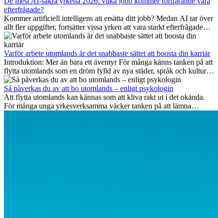
De mest AI-säkra yrkena 2026: vilka jobb kommer fortfarande vara
efterfrågade?
Kommer artificiell intelligens att ersätta ditt jobb? Medan AI tar över
allt fler uppgifter, fortsätter vissa yrken att vara starkt efterfrågade
även 2026. I den här artikeln går vi igenom vilka yrken som anses
vara mest framtidssäkra, vilka kompetenser som kommer att vara
viktiga på lång sikt och varför många av dessa jobb även erbjuder
Varför arbete utomlands är det snabbaste sättet att boosta din karriär
attraktiva karriärmöjligheter utomlands.
Introduktion: Mer än bara ett äventyr För många känns tanken på att
flytta utomlands som en dröm fylld av nya städer, språk och kulturer.
Men bortom äventyrets...
Så påverkas du av att bo utomlands – enligt psykologin
Att flytta utomlands kan kännas som att kliva rakt ut i det okända.
För många unga yrkesverksamma väcker tanken på att lämna
vänner, familj och välkända rutiner ångest. Samtidigt visar forskning
att de flesta rädslor kring internationella flyttar ofta är överdrivna –
och att livet utomlands kan förändra dig på djupet, på både subtila
och omvälvande sätt.