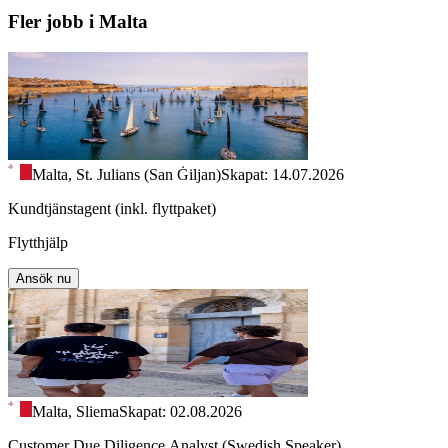
Fler jobb i Malta
Malta, St. Julians (San Ġiljan)
Skapat: 14.07.2026
Kundtjänstagent (inkl. flyttpaket)
Flytthjälp
Ansök nu
Malta, Sliema
Skapat: 02.08.2026
Customer Due Diligence Analyst (Swedish Speaker)