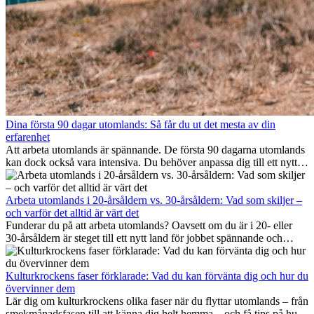
Dina första 90 dagar utomlands: Så får du ut det mesta av din
erfarenhet
Att arbeta utomlands är spännande. De första 90 dagarna utomlands
kan dock också vara intensiva. Du behöver anpassa dig till ett nytt
jobb, bygga ett socialt nätverk, förstå kulturen och hantera
hemlängtan. Denna expat-guide visar hur du kan utnyttja dina första
månader utomlands på bästa sätt, så att du blir framgångsrik i arbetet
Arbeta utomlands i 20-årsåldern vs. 30-årsåldern: Vad som skiljer –
och utvecklas personligt. Om du följer dessa tips blir det lättare att
och varför det alltid är värt det
arbeta utomlands och du kan njuta av din utlandserfarenhet från
Funderar du på att arbeta utomlands? Oavsett om du är i 20- eller
början.
30-årsåldern är steget till ett nytt land för jobbet spännande och
ibland utmanande. Många undrar om åldern spelar någon roll.
Sanningen är: internationell erfarenhet är alltid värdefull. Den kan
driva din karriär framåt, främja personlig utveckling och ge dig
Kulturkrockens faser förklarade: Vad du kan förvänta dig och hur du
värdefulla kulturella insikter som kan förändra ditt liv.
övervinner dem
Lär dig om kulturkrockens olika faser när du flyttar utomlands – från
smekmånadsfasen till att känna dig helt hemma – och få tips på hur