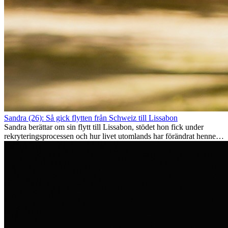
Sandra (26): Så gick flytten från Schweiz till Lissabon
Sandra berättar om sin flytt till Lissabon, stödet hon fick under
rekryteringsprocessen och hur livet utomlands har förändrat henne
som person.