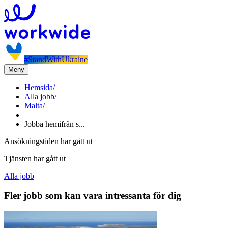
#StandWithUkraine
Meny
Hemsida
/
Alla jobb
/
Malta
/
Jobba hemifrån s...
Ansökningstiden har gått ut
Tjänsten har gått ut
Alla jobb
Fler jobb som kan vara intressanta för dig