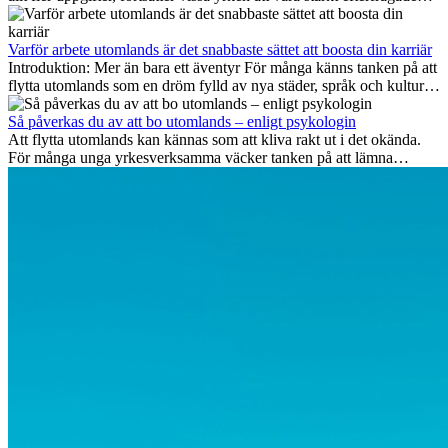
även 2026. I den här artikeln går vi igenom vilka yrken som anses
vara mest framtidssäkra, vilka kompetenser som kommer att vara
viktiga på lång sikt och varför många av dessa jobb även erbjuder
Varför arbete utomlands är det snabbaste sättet att boosta din karriär
attraktiva karriärmöjligheter utomlands.
Introduktion: Mer än bara ett äventyr För många känns tanken på att
flytta utomlands som en dröm fylld av nya städer, språk och kulturer.
Men bortom äventyrets...
Så påverkas du av att bo utomlands – enligt psykologin
Att flytta utomlands kan kännas som att kliva rakt ut i det okända.
För många unga yrkesverksamma väcker tanken på att lämna
vänner, familj och välkända rutiner ångest. Samtidigt visar forskning
att de flesta rädslor kring internationella flyttar ofta är överdrivna –
och att livet utomlands kan förändra dig på djupet, på både subtila
och omvälvande sätt.