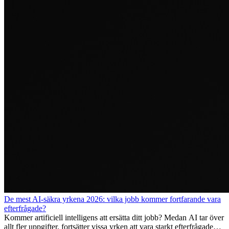
De mest AI-säkra yrkena 2026: vilka jobb kommer fortfarande vara
efterfrågade?
Kommer artificiell intelligens att ersätta ditt jobb? Medan AI tar över
allt fler uppgifter, fortsätter vissa yrken att vara starkt efterfrågade