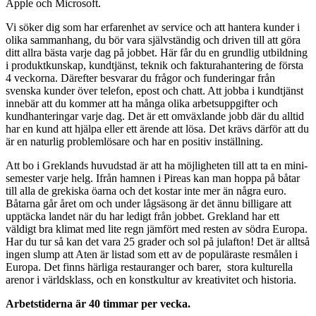
Apple och Microsoft.
Vi söker dig som har erfarenhet av service och att hantera kunder i
olika sammanhang, du bör vara självständig och driven till att göra
ditt allra bästa varje dag på jobbet. Här får du en grundlig utbildning
i produktkunskap, kundtjänst, teknik och fakturahantering de första
4 veckorna. Därefter besvarar du frågor och funderingar från
svenska kunder över telefon, epost och chatt. Att jobba i kundtjänst
innebär att du kommer att ha många olika arbetsuppgifter och
kundhanteringar varje dag. Det är ett omväxlande jobb där du alltid
har en kund att hjälpa eller ett ärende att lösa. Det krävs därför att du
är en naturlig problemlösare och har en positiv inställning.
Att bo i Greklands huvudstad är att ha möjligheten till att ta en mini-
semester varje helg. Ifrån hamnen i Pireas kan man hoppa på båtar
till alla de grekiska öarna och det kostar inte mer än några euro.
Båtarna går året om och under lågsäsong är det ännu billigare att
upptäcka landet när du har ledigt från jobbet. Grekland har ett
väldigt bra klimat med lite regn jämfört med resten av södra Europa.
Har du tur så kan det vara 25 grader och sol på julafton! Det är alltså
ingen slump att Aten är listad som ett av de populäraste resmålen i
Europa. Det finns härliga restauranger och barer, stora kulturella
arenor i världsklass, och en konstkultur av kreativitet och historia.
Arbetstiderna är 40 timmar per vecka.