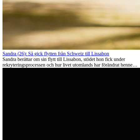
Sandra (26): Så gick flytten från Schweiz till Lissabon
Sandra berättar om sin flytt till Lissabon, stödet hon fick under
rekryteringsprocessen och hur livet utomlands har förändrat henne
som person.