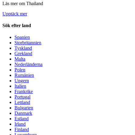
Läs mer om Thailand
Upptäck mer
Sök efter land
Spanien
Storbritannien
Tyskland
Grekland
Malta
Nederländerna
Polen
Rumänien
Ungern
Italien
Frankrike
Portugal
Lettland
Bulgarien
Danmark
Estland
Irland
Finland
Luxemburg