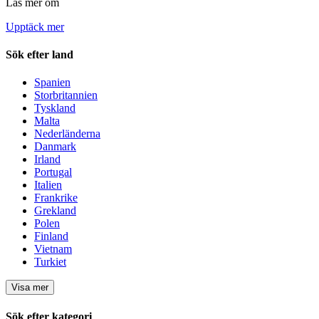
Läs mer om
Upptäck mer
Sök efter land
Spanien
Storbritannien
Tyskland
Malta
Nederländerna
Danmark
Irland
Portugal
Italien
Frankrike
Grekland
Polen
Finland
Vietnam
Turkiet
Visa mer
Sök efter kategori