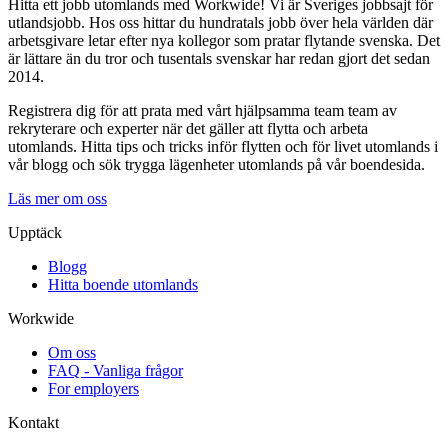
Hitta ett jobb utomlands med Workwide! Vi är Sveriges jobbsajt för
utlandsjobb. Hos oss hittar du hundratals jobb över hela världen där
arbetsgivare letar efter nya kollegor som pratar flytande svenska. Det
är lättare än du tror och tusentals svenskar har redan gjort det sedan
2014.
Registrera dig för att prata med vårt hjälpsamma team team av
rekryterare och experter när det gäller att flytta och arbeta
utomlands. Hitta tips och tricks inför flytten och för livet utomlands i
vår blogg och sök trygga lägenheter utomlands på vår boendesida.
Läs mer om oss
Upptäck
Blogg
Hitta boende utomlands
Workwide
Om oss
FAQ - Vanliga frågor
For employers
Kontakt