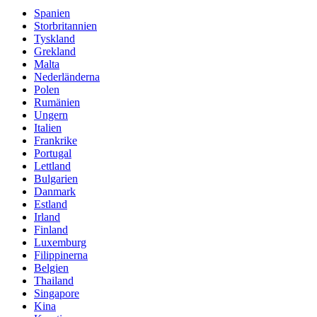
Spanien
Storbritannien
Tyskland
Grekland
Malta
Nederländerna
Polen
Rumänien
Ungern
Italien
Frankrike
Portugal
Lettland
Bulgarien
Danmark
Estland
Irland
Finland
Luxemburg
Filippinerna
Belgien
Thailand
Singapore
Kina