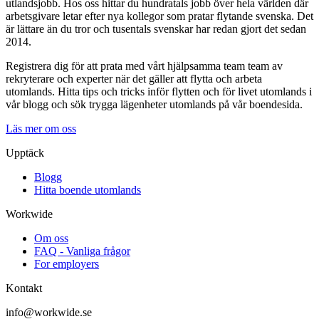
utlandsjobb. Hos oss hittar du hundratals jobb över hela världen där
arbetsgivare letar efter nya kollegor som pratar flytande svenska. Det
är lättare än du tror och tusentals svenskar har redan gjort det sedan
2014.
Registrera dig för att prata med vårt hjälpsamma team team av
rekryterare och experter när det gäller att flytta och arbeta
utomlands. Hitta tips och tricks inför flytten och för livet utomlands i
vår blogg och sök trygga lägenheter utomlands på vår boendesida.
Läs mer om oss
Upptäck
Blogg
Hitta boende utomlands
Workwide
Om oss
FAQ - Vanliga frågor
For employers
Kontakt
info@workwide.se