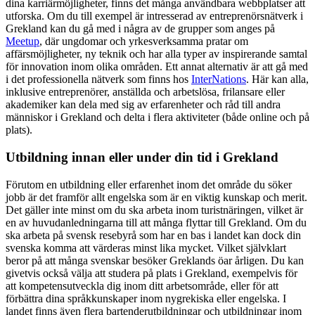
dina karriärmöjligheter, finns det många användbara webbplatser att
utforska. Om du till exempel är intresserad av entreprenörsnätverk i
Grekland kan du gå med i några av de grupper som anges på
Meetup
, där ungdomar och yrkesverksamma pratar om
affärsmöjligheter, ny teknik och har alla typer av inspirerande samtal
för innovation inom olika områden. Ett annat alternativ är att gå med
i det professionella nätverk som finns hos
InterNations
. Här kan alla,
inklusive entreprenörer, anställda och arbetslösa, frilansare eller
akademiker kan dela med sig av erfarenheter och råd till andra
människor i Grekland och delta i flera aktiviteter (både online och på
plats).
Utbildning innan eller under din tid i Grekland
Förutom en utbildning eller erfarenhet inom det område du söker
jobb är det framför allt engelska som är en viktig kunskap och merit.
Det gäller inte minst om du ska arbeta inom turistnäringen, vilket är
en av huvudanledningarna till att många flyttar till Grekland. Om du
ska arbeta på svensk resebyrå som har en bas i landet kan dock din
svenska komma att värderas minst lika mycket. Vilket självklart
beror på att många svenskar besöker Greklands öar årligen. Du kan
givetvis också välja att studera på plats i Grekland, exempelvis för
att kompetensutveckla dig inom ditt arbetsområde, eller för att
förbättra dina språkkunskaper inom nygrekiska eller engelska. I
landet finns även flera bartenderutbildningar och utbildningar inom