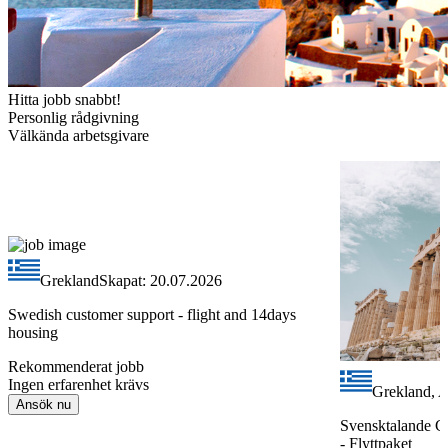
Hitta jobb snabbt!
Personlig rådgivning
Välkända arbetsgivare
Grekland
Skapat: 20.07.2026
Swedish customer support - flight and 14days
housing
Rekommenderat jobb
Ingen erfarenhet krävs
Grekland, 
Ansök nu
Svensktalande C
- Flyttpaket