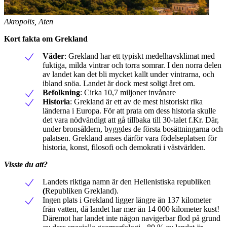
Akropolis, Aten
Kort fakta om Grekland
Väder
: Grekland har ett typiskt medelhavsklimat med
fuktiga, milda vintrar och torra somrar. I den norra delen
av landet kan det bli mycket kallt under vintrarna, och
ibland snöa. Landet är dock mest soligt året om.
Befolkning
: Cirka 10,7 miljoner invånare
Historia
: Grekland är ett av de mest historiskt rika
länderna i Europa. För att prata om dess historia skulle
det vara nödvändigt att gå tillbaka till 30-talet f.Kr. Där,
under bronsåldern, byggdes de första bosättningarna och
palatsen. Grekland anses därför vara födelseplatsen för
historia, konst, filosofi och demokrati i västvärlden.
Visste du att?
Landets riktiga namn är den Hellenistiska republiken
(
Republiken Grekland).
Ingen plats i Grekland ligger längre än 137 kilometer
från vatten, då landet har mer än 14 000 kilometer kust!
Däremot har landet inte någon navigerbar flod på grund