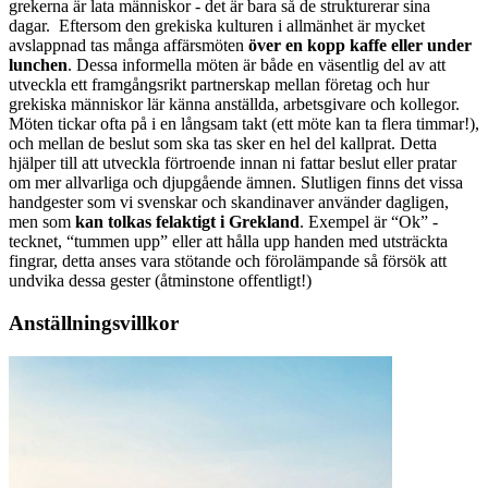
grekerna är lata människor - det är bara så de strukturerar sina
dagar. Eftersom den grekiska kulturen i allmänhet är mycket
avslappnad tas många affärsmöten
över en kopp kaffe eller under
lunchen
. Dessa informella möten är både en väsentlig del av att
utveckla ett framgångsrikt partnerskap mellan företag och hur
grekiska människor lär känna anställda, arbetsgivare och kollegor.
Möten tickar ofta på i en långsam takt (ett möte kan ta flera timmar!),
och mellan de beslut som ska tas sker en hel del kallprat. Detta
hjälper till att utveckla förtroende innan ni fattar beslut eller pratar
om mer allvarliga och djupgående ämnen. Slutligen finns det vissa
handgester som vi svenskar och skandinaver använder dagligen,
men som
kan tolkas felaktigt i Grekland
. Exempel är “Ok” -
tecknet, “tummen upp” eller att hålla upp handen med utsträckta
fingrar, detta anses vara stötande och förolämpande så försök att
undvika dessa gester (åtminstone offentligt!)
Anställningsvillkor