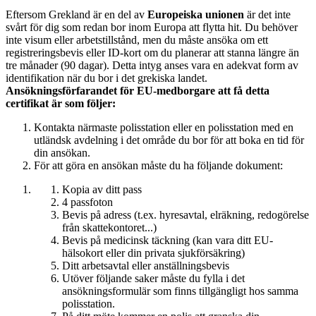
Eftersom Grekland är en del av
Europeiska unionen
är det inte
svårt för dig som redan bor inom Europa att flytta hit. Du behöver
inte visum eller arbetstillstånd, men du måste ansöka om ett
registreringsbevis eller ID-kort om du planerar att stanna längre än
tre månader (90 dagar). Detta intyg anses vara en adekvat form av
identifikation när du bor i det grekiska landet.
Ansökningsförfarandet för EU-medborgare att få detta
certifikat är som följer:
Kontakta närmaste polisstation eller en polisstation med en
utländsk avdelning i det område du bor för att boka en tid för
din ansökan.
För att göra en ansökan måste du ha följande dokument:
Kopia av ditt pass
4 passfoton
Bevis på adress (t.ex. hyresavtal, elräkning, redogörelse
från skattekontoret...)
Bevis på medicinsk täckning (kan vara ditt EU-
hälsokort eller din privata sjukförsäkring)
Ditt arbetsavtal eller anställningsbevis
Utöver följande saker måste du fylla i det
ansökningsformulär som finns tillgängligt hos samma
polisstation.