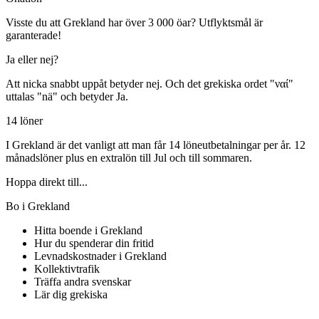
Visste du att Grekland har över 3 000 öar? Utflyktsmål är
garanterade!
Ja eller nej?
Att nicka snabbt uppåt betyder nej. Och det grekiska ordet "ναί"
uttalas "nä" och betyder Ja.
14 löner
I Grekland är det vanligt att man får 14 löneutbetalningar per år. 12
månadslöner plus en extralön till Jul och till sommaren.
Hoppa direkt till...
Bo i Grekland
Hitta boende i Grekland
Hur du spenderar din fritid
Levnadskostnader i Grekland
Kollektivtrafik
Träffa andra svenskar
Lär dig grekiska