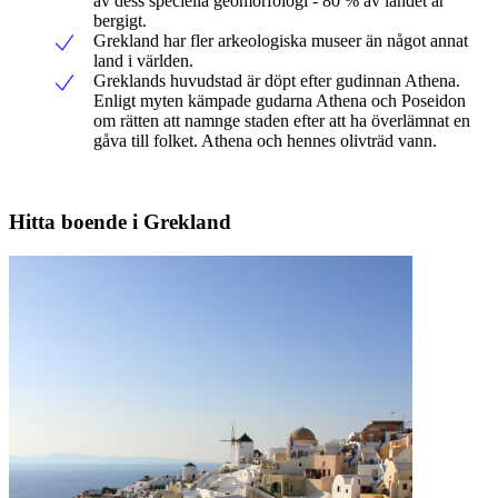
av dess speciella geomorfologi - 80 % av landet är
bergigt.
Grekland har fler arkeologiska museer än något annat
land i världen.
Greklands huvudstad är döpt efter gudinnan Athena.
Enligt myten kämpade gudarna Athena och Poseidon
om rätten att namnge staden efter att ha överlämnat en
gåva till folket. Athena och hennes olivträd vann.
Hitta boende i Grekland