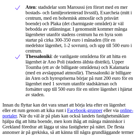
Aten
: stadsdelar som Maroussi (en förort med en mer
bostads- och familjeorienterad livsstil), Exarcheia (mitt i
centrum, med en bohemisk atmosfär och prisvärt
boende) och Plaka (det charmigaste området) är väl
bebodda av utlänningar. I genomsnitt kommer många
lägenheter utanför stadens centrum ha en hyra som
startar på cirka 300-350 euro i månaden (för en
medelstor lägenhet, 1-2 sovrum), och upp till 500 euro i
centrum.
Thessaloniki
: de vanligaste områdena för att hitta en
lägenhet är Ano Poli (stadens äldsta distrikt), Upper
Toumba (ett av de billigaste områdena) och Kalamaria
(med en avslappnad atmosfär). Thessaloniki är billigare
än Aten och hyrespriserna börjar på runt 200 euro för en
lägenhet med 1 sovrum utanför stadskärnan och
fortsätter upp till 500 euro för en större lägenhet i hjärtat
av staden.
Innan du flyttar kan det vara smart att börja leta efter en lägenhet
eller ett rum genom att kika runt i
Facebook-grupper
eller via
online-
portaler
. När du väl är på plats kan också landets fastighetsmäklare
hjälpa dig att hitta boende, men kom ihåg att många människor i
Grekland föredrar att lägga ut sina fastigheter på nätet. De flesta
annonser är på grekiska, så att känna till några grundläggande termer