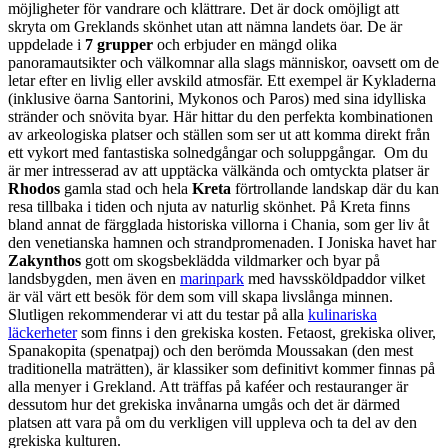
möjligheter för vandrare och klättrare. Det är dock omöjligt att
skryta om Greklands skönhet utan att nämna landets öar. De är
uppdelade i
7 grupper
och erbjuder en mängd olika
panoramautsikter och välkomnar alla slags människor, oavsett om de
letar efter en livlig eller avskild atmosfär. Ett exempel är Kykladerna
(inklusive öarna Santorini, Mykonos och Paros) med sina idylliska
stränder och snövita byar. Här hittar du den perfekta kombinationen
av arkeologiska platser och ställen som ser ut att komma direkt från
ett vykort med fantastiska solnedgångar och soluppgångar. Om du
är mer intresserad av att upptäcka välkända och omtyckta platser är
Rhodos
gamla stad och hela
Kreta
förtrollande landskap där du kan
resa tillbaka i tiden och njuta av naturlig skönhet. På Kreta finns
bland annat de färgglada historiska villorna i Chania, som ger liv åt
den venetianska hamnen och strandpromenaden. I Joniska havet har
Zakynthos
gott om skogsbeklädda vildmarker och byar på
landsbygden, men även en
marinpark
med havssköldpaddor vilket
är väl värt ett besök för dem som vill skapa livslånga minnen.
Slutligen rekommenderar vi att du testar på alla
kulinariska
läckerheter
som finns i den grekiska kosten. Fetaost, grekiska oliver,
Spanakopita (spenatpaj) och den berömda Moussakan (den mest
traditionella maträtten), är klassiker som definitivt kommer finnas på
alla menyer i Grekland. Att träffas på kaféer och restauranger är
dessutom hur det grekiska invånarna umgås och det är därmed
platsen att vara på om du verkligen vill uppleva och ta del av den
grekiska kulturen.