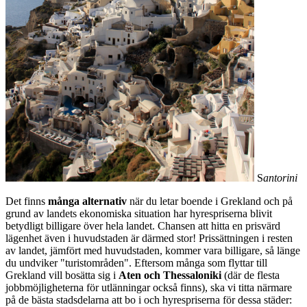
S
antorini
Det finns
många alternativ
när du letar boende i Grekland och på
grund av landets ekonomiska situation har hyrespriserna blivit
betydligt billigare över hela landet. Chansen att hitta en prisvärd
lägenhet även i huvudstaden är därmed stor! Prissättningen i resten
av landet, jämfört med huvudstaden, kommer vara billigare, så länge
du undviker "turistområden". Eftersom många som flyttar till
Grekland vill bosätta sig i
Aten och Thessaloniki
(där de flesta
jobbmöjligheterna för utlänningar också finns), ska vi titta närmare
på de bästa stadsdelarna att bo i och hyrespriserna för dessa städer: