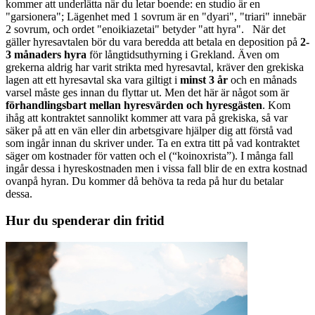
kommer att underlätta när du letar boende: en studio är en
"garsionera"; Lägenhet med 1 sovrum är en "dyari", "triari" innebär
2 sovrum, och ordet "enoikiazetai" betyder "att hyra". När det
gäller hyresavtalen bör du vara beredda att betala en deposition på
2-
3 månaders hyra
för långtidsuthyrning i Grekland. Även om
grekerna aldrig har varit strikta med hyresavtal, kräver den grekiska
lagen att ett hyresavtal ska vara giltigt i
minst 3 år
och en månads
varsel måste ges innan du flyttar ut. Men det här är något som är
förhandlingsbart mellan hyresvärden och hyresgästen
. Kom
ihåg att kontraktet sannolikt kommer att vara på grekiska, så var
säker på att en vän eller din arbetsgivare hjälper dig att förstå vad
som ingår innan du skriver under. Ta en extra titt på vad kontraktet
säger om kostnader för vatten och el (“koinoxrista”). I många fall
ingår dessa i hyreskostnaden men i vissa fall blir de en extra kostnad
ovanpå hyran. Du kommer då behöva ta reda på hur du betalar
dessa.
Hur du spenderar din fritid