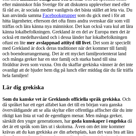
efter människor från Sverige för att diskutera upplevelser med eller
få råd av, är sociala medier vanligtvis det bästa stället att leta via. Du
kan använda samma
Facebookgrupper
som du gick med i för att
hitta lägenheter, eftersom det ofta finns andra svenskar där som vill
träffas och lära känna nya människor. Det kan också vara kul att lära
känna lokalbefolkningen. Grekland är en del av Europa men det är
också ett medelhavsland och i dessa länder har lokalbefolkningen
oftast en lite
mer avslappnad attityd till livet
. Det som är speciellt
med Grekland är dock deras traditioner när det kommer till familj
och boendearrangemang. Det är ett mycket familjeorienterat land
och många greker har en stor familj och starka band till sina
föräldrar även som vuxna. Om du skaffar grekiska vänner är det inte
ovanligt att de bjuder hem dig på lunch eller middag där du får träffa
hela familjen!
Lär dig grekiska
Som du kanske vet är Greklands officiella språk grekiska
. Och
då språket har ett eget alfabet kan det till en början vara ganska
överväldigande att se alla skyltar eller offentliga affischer där du inte
riktigt kan lista ut vad de egentligen menar. Men många greker,
särskilt den yngre generationen, har
goda kunskaper i engelska
då
det är ett språk som lärs ut i skolorna. Även om det inte kommer
krävas att du kan grekiska av din arbetsplats, kan det vara bra att lära