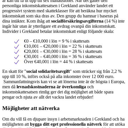
år kan du få ut upp till sex månadslöner. När det gäller den
personliga inkomstskattesatsen i Grekland använder landet ett
progressivt system med skatteklasser för att beräkna hur mycket
inkomstskatt som ska dras av. Den grupp du hamnar i baseras på
dina intäkter. Kom ihåg att
socialförsäkringsavgifterna
(14 %) inte
ingår här utan är ytterligare ett avdrag ovanpå din inkomstskatt.
Individer i Grekland betalar inkomstskatt enligt följande skala:
€0 – €10,000 i lön = 9 % i skattesats
€10,001 – €20,000 i lön = 22 % i skattesats
€20,001 – €30,000 i lön = 28 % i skattesats
€30,001 – €40,000 i lön = 36 % i skattesats
Över €40,001 i lön = 44 % i skattesats
En skatt för "
social solidaritetsavgift
" som sträcker sig från 2,2 %
upp till 10 %, införs också på alla inkomster över 12 000 euro.
Sammanfattningsvis kan vi se att lönerna inte är de högsta i Europa,
men då
levnadskostnaderna är överkomliga
och
inkomstskattesatsen rimlig ger det dig möjlighet att både spara
pengar och njuta av allt det vackra landet erbjuder!
Möjligheter att nätverka
Om du vill få en djupare insyn i arbetsmarknaden i Grekland och ha
möjligheten att
bygga ditt eget professionella nätverk
för att utöka