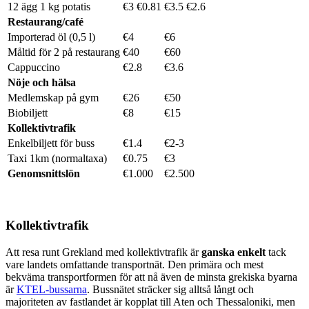
12 ägg 1 kg potatis
€3 €0.81
€3.5 €2.6
Restaurang/café
Importerad öl (0,5 l)
€4
€6
Måltid för 2 på restaurang
€40
€60
Cappuccino
€2.8
€3.6
Nöje och hälsa
Medlemskap på gym
€26
€50
Biobiljett
€8
€15
Kollektivtrafik
Enkelbiljett för buss
€1.4
€2-3
Taxi 1km (normaltaxa)
€0.75
€3
Genomsnittslön
€1.000
€2.500
Kollektivtrafik
Att resa runt Grekland med kollektivtrafik är
ganska enkelt
tack
vare landets omfattande transportnät. Den primära och mest
bekväma transportformen för att nå även de minsta grekiska byarna
är
KTEL-bussarna
. Bussnätet sträcker sig alltså långt och
majoriteten av fastlandet är kopplat till Aten och Thessaloniki, men