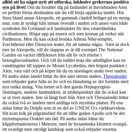
alltid att ha något nytt att utforska, inklusive grekernas positiva
syn på livet!
Om du bosätter dig på fastlandet är huvudstaden Aten
en perfekt första destination när du vill börja upptäcka landet. Här
finns bland annat Akropolis, ett gammalt citadell beläget på en stenig
mur, som är synligt från nästan överallt i staden och anses vara både
symbolen för Grekland och landmärket för den västerländska
civilisationen. Högst upp på muren och som kronan på verket står
Parthenon. Men du kan också besöka Athena Nike-templet,
Erechtheion eller Dionysos teater, för att nämna några. Aten är dock
mer än Akropolis, vill du slappna av är till exempel The National
Garden en vacker tillflyktsort från allt liv och rörelse i
betonghuvudstaden. Och vill du istället testa din uthållighet kan en
vandringstur till toppen av Mount Lycabettus, den högsta punkten i
Aten, vara värt och på köpet får du en storslagen utsikt över staden.
På andra sidan landet hittar du den näst största staden,
Thessaloniki
som erbjuder gator fulla av liv och en blandning av det forntida med
nya unika inslag. Vita tornet och den gamla Heptapyrgion-
fästningen, stadens landmärken, är utsiktspunkter där du också kan
se ut över staden. Inte så långt bort från Aten och Thessaloniki hittar
du också två av landets mest andliga och mystiska platser. På ena
sidan hittar du Delphi som är en del av UNESCO:s världsarvslista.
Hit kom folk på pilgrimsfärd för att tillbe guden Apollo och be det
mytomspunna Oraklet om råd. På andra sidan hittar du
klippformationerna i Meteora, med de bysantinska klostren ovanpå,
ett ovanligt men otroligt landskap som också erbjuder enorma