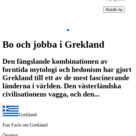
Ansök nu
Item
1
Bo och jobba i Grekland
of
9
Den fängslande kombinationen av
forntida mytologi och hedonism har gjort
Grekland till ett av de mest fascinerande
länderna i världen. Den västerländska
civilisationens vagga, och den...
Grekland
Fun Facts om Grekland
Önation