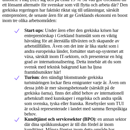
ett lönsamt alternativ för svenskar som vill flytta och arbeta där? Den
grekiska regeringen har faktiskt riktat sig till utlänningar, särskilt
entreprenörer, de senaste åren för att ge Greklands ekonomi en boost
inom tre olika arbetsområden:
Start-ups
: Under åren efter den grekiska krisen har
entreprenörskap i Grekland framstått som en viktig
hävstång för att återställa tillväxten och skapande av
arbetstillfällen. Även om det inte är lika starkt som i
andra europeiska länder, fortsätter start-up-systemet att
växa, särskilt inom IT-sektorn, och presenterar en hög
grad av internationalisering. Detta innebär att du som
svensk med teknisk bakgrund kan ha ljusa
framtidsutsikter här!
Turism
: den ständigt blomstrande grekiska
turistnäringen lockar flera emigranter varje år. Även om
dessa jobb är mer säsongsbetonade (särskilt på de
grekiska öarna), finns det alltid behov av internationell
arbetskraft med kunskaper i engelska och andra språk
som svenska, tyska eller franska. Resebyråer som TUI
är också representerade i landet med samma flerspråkiga
behov.
Kundtjänst och servicesektor (BPO)
: en annan sektor
där dina språkkunskaper är till din fördel är inom
kundtjänst. Många företag inom detta område har