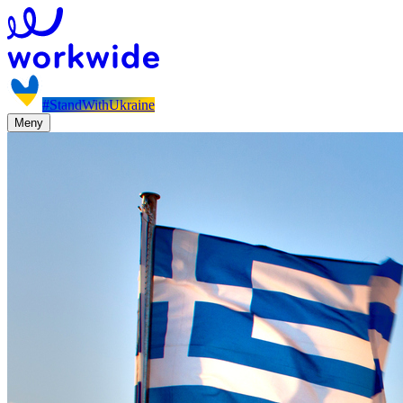
#StandWithUkraine
Meny