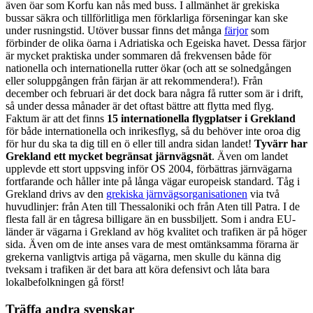
även öar som Korfu kan nås med buss. I allmänhet är grekiska
bussar säkra och tillförlitliga men förklarliga förseningar kan ske
under rusningstid. Utöver bussar finns det många
färjor
som
förbinder de olika öarna i Adriatiska och Egeiska havet. Dessa färjor
är mycket praktiska under sommaren då frekvensen både för
nationella och internationella rutter ökar (och att se solnedgången
eller soluppgången från färjan är att rekommendera!). Från
december och februari är det dock bara några få rutter som är i drift,
så under dessa månader är det oftast bättre att flytta med flyg.
Faktum är att det finns
15 internationella flygplatser i Grekland
för både internationella och inrikesflyg, så du behöver inte oroa dig
för hur du ska ta dig till en ö eller till andra sidan landet!
Tyvärr har
Grekland ett mycket begränsat järnvägsnät
. Även om landet
upplevde ett stort uppsving inför OS 2004, förbättras järnvägarna
fortfarande och håller inte på långa vägar europeisk standard. Tåg i
Grekland drivs av den
grekiska järnvägsorganisationen
via två
huvudlinjer: från Aten till Thessaloniki och från Aten till Patra. I de
flesta fall är en tågresa billigare än en bussbiljett. Som i andra EU-
länder är vägarna i Grekland av hög kvalitet och trafiken är på höger
sida. Även om de inte anses vara de mest omtänksamma förarna är
grekerna vanligtvis artiga på vägarna, men skulle du känna dig
tveksam i trafiken är det bara att köra defensivt och låta bara
lokalbefolkningen gå först!
Träffa andra svenskar