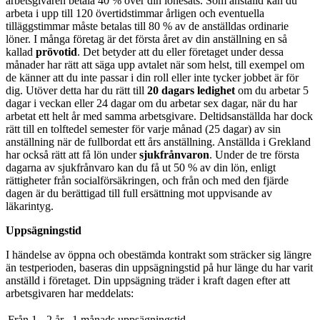
arbetsgivaren betala 40 % över din lönesats. Som anställd kan du
arbeta i upp till 120 övertidstimmar årligen och eventuella
tilläggstimmar måste betalas till 80 % av de anställdas ordinarie
löner. I många företag är det första året av din anställning en så
kallad
prövotid
. Det betyder att du eller företaget under dessa
månader har rätt att säga upp avtalet när som helst, till exempel om
de känner att du inte passar i din roll eller inte tycker jobbet är för
dig. Utöver detta har du rätt till
20 dagars ledighet
om du arbetar 5
dagar i veckan eller 24 dagar om du arbetar sex dagar, när du har
arbetat ett helt år med samma arbetsgivare. Deltidsanställda har dock
rätt till en tolftedel semester för varje månad (25 dagar) av sin
anställning när de fullbordat ett års anställning. Anställda i Grekland
har också rätt att få lön under
sjukfrånvaron
. Under de tre första
dagarna av sjukfrånvaro kan du få ut 50 % av din lön, enligt
rättigheter från socialförsäkringen, och från och med den fjärde
dagen är du berättigad till full ersättning mot uppvisande av
läkarintyg.
Uppsägningstid
I händelse av öppna och obestämda kontrakt som sträcker sig längre
än testperioden, baseras din uppsägningstid på hur länge du har varit
anställd i företaget. Din uppsägning träder i kraft dagen efter att
arbetsgivaren har meddelats:
Från 1 - 2 år
1 månads uppsägningstid