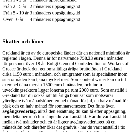
Från 2 - 5 år
2 månaders uppsägningstid
Från 5 - 10 år
3 månaders uppsägningstid
Över 10 år
4 månaders uppsägningstid
Skatter och löner
Grekland är ett av de europeiska länder där en nationell minimilön är
reglerad i lagen. Denna är för närvarande
758,33 euro
i månaden
för personer över 18 år. Enligt General Confederation of Workers of
Greece är dock den genomsnittliga årliga bruttolönen i Grekland
cirka 1150 euro i månaden, och emigranter som är specialister inom
sina områden kan tjäna mycket mer! Som content writer kan du till
exempel tjäna mer än 1500 euro i månaden, och inom
utvecklingssektorn ligger lönerna på runt 2000 euro. Som anställd i
Grekland har du också rätt till årliga bonusar som motsvarar
ytterligare två månadslöner: en hel månad för jul, en halv månad för
påsk och en halv månad för sommarsemester. Det finns även
avgångsvederlag
, alltså den ersättning du kan få efter uppsägning,
men detta beror på hur länge du varit anställd. Har du varit anställd
mellan två månader och ett år ligger avgångsvederlaget på en
månadslön och därefter ökar det gradvis - har du varit anställd i tio