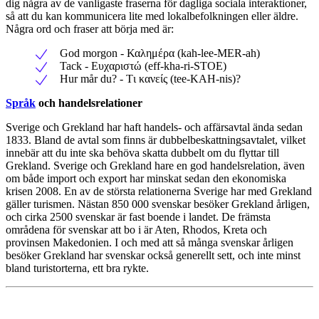
dig några av de vanligaste fraserna för dagliga sociala interaktioner,
så att du kan kommunicera lite med lokalbefolkningen eller äldre.
Några ord och fraser att börja med är:
God morgon - Καλημέρα (kah-lee-MER-ah)
Tack - Ευχαριστώ (eff-kha-ri-STOE)
Hur mår du? - Tι κανείς (tee-KAH-nis)?
Språk
och handelsrelationer
Sverige och Grekland har haft handels- och affärsavtal ända sedan
1833. Bland de avtal som finns är dubbelbeskattningsavtalet, vilket
innebär att du inte ska behöva skatta dubbelt om du flyttar till
Grekland. Sverige och Grekland hare en god handelsrelation, även
om både import och export har minskat sedan den ekonomiska
krisen 2008. En av de största relationerna Sverige har med Grekland
gäller turismen. Nästan 850 000 svenskar besöker Grekland årligen,
och cirka 2500 svenskar är fast boende i landet. De främsta
områdena för svenskar att bo i är Aten, Rhodos, Kreta och
provinsen Makedonien. I och med att så många svenskar årligen
besöker Grekland har svenskar också generellt sett, och inte minst
bland turistorterna, ett bra rykte.