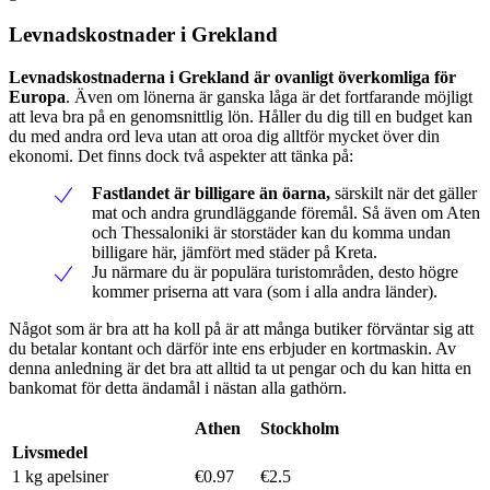
Levnadskostnader i Grekland
Levnadskostnaderna i Grekland är ovanligt överkomliga för
Europa
. Även om lönerna är ganska låga är det fortfarande möjligt
att leva bra på en genomsnittlig lön. Håller du dig till en budget kan
du med andra ord leva utan att oroa dig alltför mycket över din
ekonomi. Det finns dock två aspekter att tänka på:
Fastlandet är billigare än öarna,
särskilt när det gäller
mat och andra grundläggande föremål. Så även om Aten
och Thessaloniki är storstäder kan du komma undan
billigare här, jämfört med städer på Kreta.
Ju närmare du är populära turistområden, desto högre
kommer priserna att vara (som i alla andra länder).
Något som är bra att ha koll på är att många butiker förväntar sig att
du betalar kontant och därför inte ens erbjuder en kortmaskin. Av
denna anledning är det bra att alltid ta ut pengar och du kan hitta en
bankomat för detta ändamål i nästan alla gathörn.
Athen
Stockholm
Livsmedel
1 kg apelsiner
€0.97
€2.5