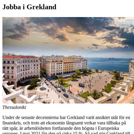
Jobba i Grekland
Thessaloniki
Under de senaste decennierna har Grekland varit ansiktet utåt för en
finanskris, och trots att ekonomin långsamt verkar vara tillbaka på
rätt spår, är arbetslösheten fortfarande den högsta i Europeiska
unionen. I maj 2021 låg den på cirka 15 %. Så vad gör Grekland till