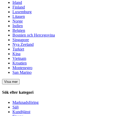
Irland
Finland
Luxemburg
Litauen
Norge
Indien
Belgien
Bosnien och Hercegovina
Singapore
Nya Zeeland
Turkiet
Kina
Vietnam
Kroatien
Montenegro
San Marino
Visa mer
Sök efter kategori
Marknadsföring
Sälj
Kundtjänst