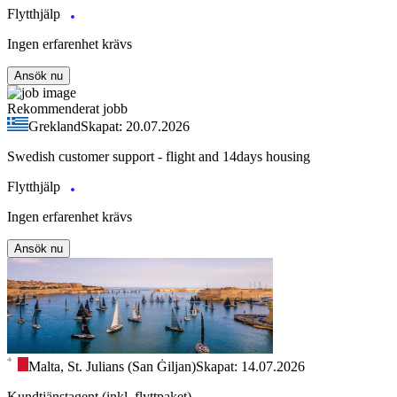
Flytthjälp
Ingen erfarenhet krävs
Ansök nu
Rekommenderat jobb
Grekland
Skapat: 20.07.2026
Swedish customer support - flight and 14days housing
Flytthjälp
Ingen erfarenhet krävs
Ansök nu
Malta, St. Julians (San Ġiljan)
Skapat: 14.07.2026
Kundtjänstagent (inkl. flyttpaket)