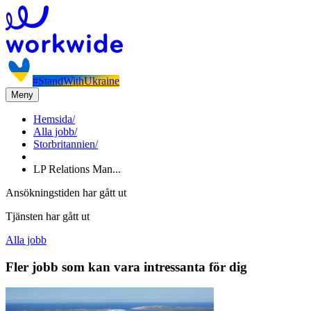
#StandWithUkraine
Meny
Hemsida
/
Alla jobb
/
Storbritannien
/
LP Relations Man...
Ansökningstiden har gått ut
Tjänsten har gått ut
Alla jobb
Fler jobb som kan vara intressanta för dig