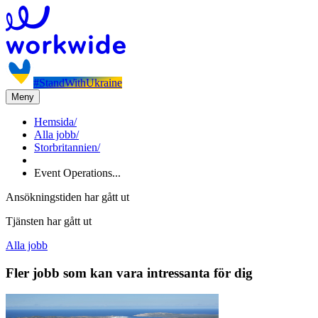
#StandWithUkraine
Meny
Hemsida
/
Alla jobb
/
Storbritannien
/
Event Operations...
Ansökningstiden har gått ut
Tjänsten har gått ut
Alla jobb
Fler jobb som kan vara intressanta för dig