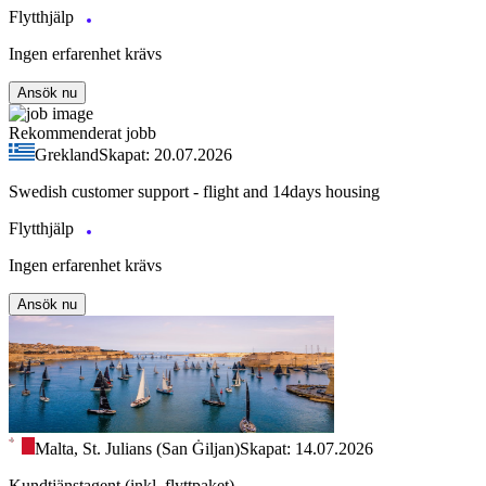
Flytthjälp
Ingen erfarenhet krävs
Ansök nu
Rekommenderat jobb
Grekland
Skapat: 20.07.2026
Swedish customer support - flight and 14days housing
Flytthjälp
Ingen erfarenhet krävs
Ansök nu
Malta, St. Julians (San Ġiljan)
Skapat: 14.07.2026
Kundtjänstagent (inkl. flyttpaket)