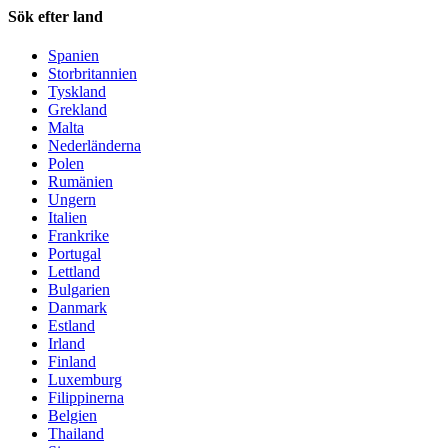
Sök efter land
Spanien
Storbritannien
Tyskland
Grekland
Malta
Nederländerna
Polen
Rumänien
Ungern
Italien
Frankrike
Portugal
Lettland
Bulgarien
Danmark
Estland
Irland
Finland
Luxemburg
Filippinerna
Belgien
Thailand