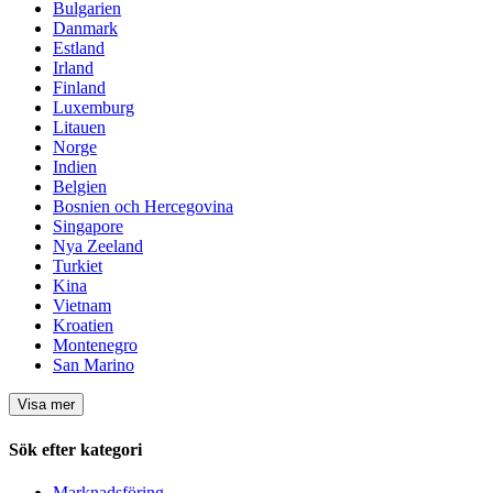
Bulgarien
Danmark
Estland
Irland
Finland
Luxemburg
Litauen
Norge
Indien
Belgien
Bosnien och Hercegovina
Singapore
Nya Zeeland
Turkiet
Kina
Vietnam
Kroatien
Montenegro
San Marino
Visa mer
Sök efter kategori
Marknadsföring